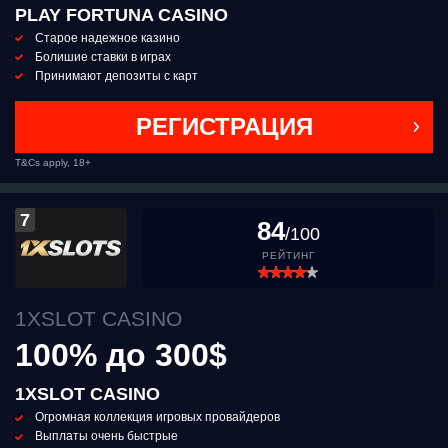
PLAY FORTUNA CASINO
Старое надежное казино
Болишие ставки в играх
Принимают депозиты с карт
РЕГИСТРАЦИЯ
T&Cs apply, 18+
7
84
/100
РЕЙТИНГ
1ХSLOT CASINO
100% до 300$
1ХSLOT CASINO
Огромная коллекция игровых провайдеров
Выплаты очень быстрые