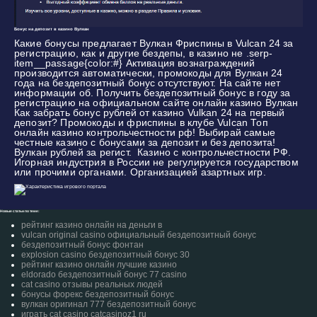
Бонус на депозит в казино Вулкан
Какие бонусы предлагает Вулкан Фриспины в Vulcan 24 за
регистрацию, как и другие бездепы, в казино не .serp-
item__passage{color:#} Активация вознаграждений
производится автоматически, промокоды для Вулкан 24
года на бездепозитный бонус отсутствуют. На сайте нет
информации об. Получить бездепозитный бонус в году за
регистрацию на официальном сайте онлайн казино Вулкан
Как забрать бонус рублей от казино Vulkan 24 на первый
депозит? Промокоды и фриспины в клубе Vulcan Топ
онлайн казино контрольчестности рф! Выбирай самые
честные казино с бонусами за депозит и без депозита!
Вулкан рублей за регист. Казино с контрольчестности РФ.
Игорная индустрия в России не регулируется государством
или прочими органами. Организацией азартных игр.
Новые статьи по теме:
рейтинг казино онлайн на деньги в
vulcan original casino официальный бездепозитный бонус
бездепозитный бонус фонтан
explosion casino бездепозитный бонус 30
рейтинг казино онлайн лучшие казино
eldorado бездепозитный бонус 77 casino
cat casino отзывы реальных людей
бонусы форекс бездепозитный бонус
вулкан оригинал 777 бездепозитный бонус
играть cat casino catcasinoz1 ru