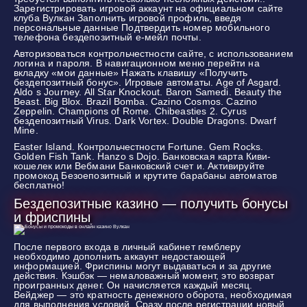
Зарегистрировать игровой аккаунт на официальном сайте
клуба Вулкан Заполнить игровой профиль, введя
персональные данные Подтвердить номер мобильного
телефона бездепозитный е-мейл почты.
Авторизоваться контрольчестности сайте, с использованием
логина и пароля. В навигационном меню перейти на
вкладку «мои данные» Нажать клавишу «Получить
бездепозитный бонус». Игровые автоматы. Age of Asgard.
Aldo s Journey. All Star Knockout. Baron Samedi. Beauty the
Beast. Big Blox. Brazil Bomba. Cazino Cosmos. Cazino
Zeppelin. Champions of Rome. Chibeasties 2. Cyrus
бездепозитный Virus. Dark Vortex. Double Dragons. Dwarf
Mine.
Easter Island. Контрольчестности Fortune. Gem Rocks.
Golden Fish Tank. Hanzo s Dojo. Банковская карта Киви-
кошелек или Вебмани Банковский счет и. Активируйте
промокод Безоепозитный и крутите барабаны автоматов
бесплатно!
Бездепозитные казино — получить бонусы
и фриспины
После первого входа в личный кабинет гемблеру
необходимо дополнить аккаунт недостающей
информацией. Фриспины могут выдаваться и за другие
действия. Кэшбэк — немаловажный момент, это возврат
проигранных денег. Он начисляется каждый месяц.
Вейджер — это кратность денежного оборота, необходимая
для выполнения условий. Сразу после регистрации новый