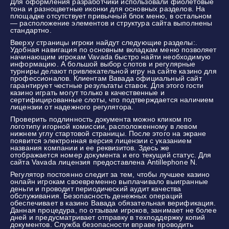
Для оформления разработчики использовали фиолетовые
тона и разноцветные иконки для основных разделов. На
площадке отсутствует привычный блок меню, в остальном
— расположение элементов и структура сайта выполнены
стандартно.
Вверху страницы игроки найдут следующие разделы:.
Удобная навигация по основным вкладкам меню позволяет
начинающим игрокам Vavada быстро найти необходимую
информацию. А большой выбор слотов и регулярные
турниры делают привлекательной игру на сайте казино для
профессионалов. Клиентам Вавада официальный сайт
гарантирует честные результаты ставок. Для этого гости
казино играть могут только в качественные и
сертифицированные слоты, что подтверждается наличием
лицензии от надежного регулятора.
Проверить подлинность документа можно кликом по
логотипу игорной комиссии, расположенному в левом
нижнем углу стартовой страницы. После этого на экране
появится электронная версия лицензии с указанием
названия компании и ее реквизитов. Здесь же
отображается номер документа и его текущий статус. Для
сайта Vavada лицензия предоставлена Antillephone N.
Регулятор постоянно следит за тем, чтобы лучшее казино
онлайн игрокам своевременно выплачивало выигранные
деньги и проводит периодический аудит качества
обслуживания. Безопасность денежных операций
обеспечивает в казино Вавада обязательная верификация.
Данная процедура, по отзывам игроков, занимает не более
дней и предусматривает отправку в техподдержку копий
документов. Служба безопасности вправе проводить