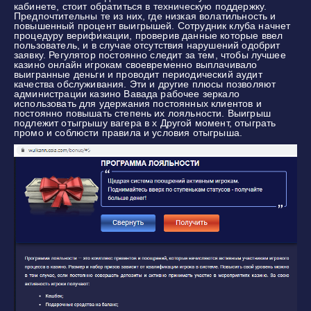
кабинете, стоит обратиться в техническую поддержку.
Предпочтительны те из них, где низкая волатильность и
повышенный процент выигрышей. Сотрудник клуба начнет
процедуру верификации, проверив данные которые ввел
пользователь, и в случае отсутствия нарушений одобрит
заявку. Регулятор постоянно следит за тем, чтобы лучшее
казино онлайн игрокам своевременно выплачивало
выигранные деньги и проводит периодический аудит
качества обслуживания. Эти и другие плюсы позволяют
администрации казино Вавада рабочее зеркало
использовать для удержания постоянных клиентов и
постоянно повышать степень их лояльности. Выигрыш
подлежит отыгрышу вагера в х Другой момент, отыграть
промо и соблюсти правила и условия отыгрыша.