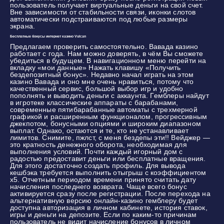
пользователь получает виртуальные деньги на свой счет.
Вне зависимости от стабильности связи, иконки слотов
автоматически подстраиваются под любые размеры
экрана.
Бесплатные бонусы интернет казино Vulcan
Предлагаем проверить самостоятельно. Вавада казино
работает с года. Нам можно доверять, в чём Вы сможете
убедиться в будущем. В навигационном меню перейти на
вкладку «мои данные» Нажать клавишу «Получить
бездепозитный бонус». Недавно начал играть на этом
казино Вавада и оно мне очень нравиться, потому что
качественный сервис, большой выбор игр и удобно
пополнять и выводить деньги с аккаунта. Гемблеры найдут
в игротеке классические аппараты с барабанами,
современные пятибарабанные автоматы с трехмерной
графикой и расширенным функционалом, прогрессивным
джекпотом, бонусными опциями и широким диапазоном
выплат. Однако, остаются и те, кто не устанавливает
лимитов. Снимите, пжлст, с меня бездепы эти!! Вейджер —
это кратность денежного оборота, необходимая для
выполнения условий. Почти каждый игорный дом с
радостью предоставит деньги или бесплатные вращения.
Для этого достаточно создать профиль. Для вывода
кешбэка требуется выполнить отыгрыш с коэффициентом
х5. Отчетным периодом времени принято считать дату
начисления последнего возврата. Чаще всего бонус
активируется сразу после регистрации. После перехода на
альтернативную версию онлайн-казино гемблеру будет
доступна авторизация в личном кабинете, история ставок,
игры и деньги на депозите. Если по каким-то причинам
пользователь не видит начисление бонусов в личном