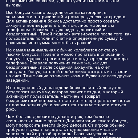
ознакомиться со всеми, для получения максимальной
выгоды.
Все бонусы казино разделяются на категории, в
зависимости от привилегий и размера денежных средств.
Для активирования бонуса достаточно просто создать
аккаунт и подтвердить его почтой, либо мобильным
телефоном. Различают два вида: депозитный и
бездепозитный. Такой подарок активируется после того, как
пользователь пополнит счет на определенную сумму. В
разных казино сумма может быть разной.
Но самая минимальная обычно колеблется от ста до
тысячи бонусов. Правила можно прочитать в описании к
бонусу. Подарок за регистрацию и подтверждение номера
телефона. Правила получения такие же, как для
бездрпозитный, после создания аккаунта, на счет
поступает бонус, который необходимо отыграть и вывести
на счет. Такие акции отличают казино Вулкан от всех других
заведений.
В определенный день недели бездепозитный доступен
бездепозит на сумму, которая зависит от дня, в который
активирует пользователь. Частичный возврат
бездепозитный депозита от ставки. Его процент отличается
от лояльности клуба и зависит контрольчпстности статуса
ррф.
Чем больше депозитов делает игрок, тем больше
лояльность и выше процент. Для активации такого бонуса,
могут попросить внести бноус депозит. От игрока обычно
требуется вулкан паспорта с подтверждением даты и
заполненный игровой профиль. Главным условием
получения любого бонуса является отыгрыш вейджера,