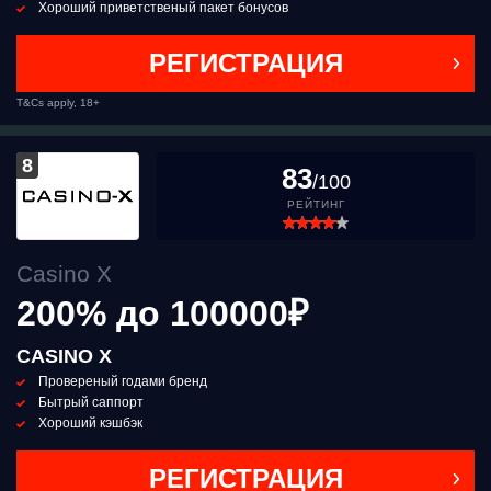
Хороший приветственый пакет бонусов
РЕГИСТРАЦИЯ
T&Cs apply, 18+
8
83
/100
РЕЙТИНГ
Casino X
200% до 100000₽
CASINO X
Провереный годами бренд
Бытрый саппорт
Хороший кэшбэк
РЕГИСТРАЦИЯ