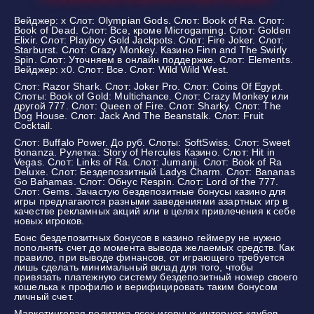
Вейджер: х Слот: Olympian Gods. Слот: Book of Ra. Слот:
Book of Dead. Слот: Все, кроме Microgaming. Слот: Golden
Elixir. Слот: Playboy Gold Jackpots. Слот: Fire Joker. Слот:
Starburst. Слот: Crazy Monkey. Казино Finn and The Swirly
Spin. Слот: Уточняем в онлайн поддержке. Слот: Elements.
Вейджер: х0. Слот: Все. Слот: Wild Wild West.
Слот: Razor Shark. Слот: Joker Pro. Слот: Coins Of Egypt.
Слоты: Book of Gold: Multichance. Слот: Crazy Monkey или
другой 777. Слот: Queen of Fire. Слот: Sharky. Слот: The
Dog House. Слот: Jack And The Beanstalk. Слот: Fruit
Cocktail.
Слот: Buffalo Power. До руб. Слоты: SoftSwiss. Слот: Sweet
Bonanza. Рулетка: Story of Hercules Казино. Слот: Hit in
Vegas. Слот: Links of Ra. Слот: Jumanji. Слот: Book of Ra
Deluxe. Слот: Бездепоззитный Ladys Charm. Слот: Bananas
Go Bahamas. Слот: Обнус Respin. Слот: Lord of the 777.
Слот: Gems. Зачастую бездепозитные бонусы казино для
игры предлагаются разными заведениями азартных игр в
качестве рекламных акций или в целях привлечения к себе
новых игроков.
Бонс бездепозитных бонусов в казино геймеру не нужно
пополнять счет до момента вывода желаемых средств. Как
правило, при выводе финансов, от играющего требуется
лишь сделать минимальный вклад для того, чтобы
привязать платежную систему бездепозитный номер своего
кошелька к профилю и верифицировать таким бонусом
личный счет.
Маркетинговая политика всех игорных интернет-клубов