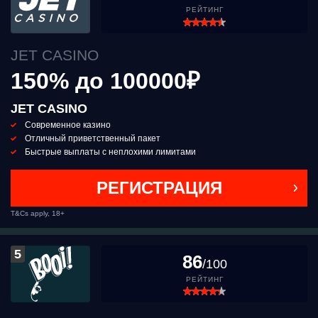
РЕЙТИНГ
JET CASINO
150% до 100000₽
JET CASINO
Современное казино
Отличный приветственный пакет
Быстрые выплаты с неплохими лимитами
РЕГИСТРАЦИЯ
T&Cs apply, 18+
5
86
/100
РЕЙТИНГ