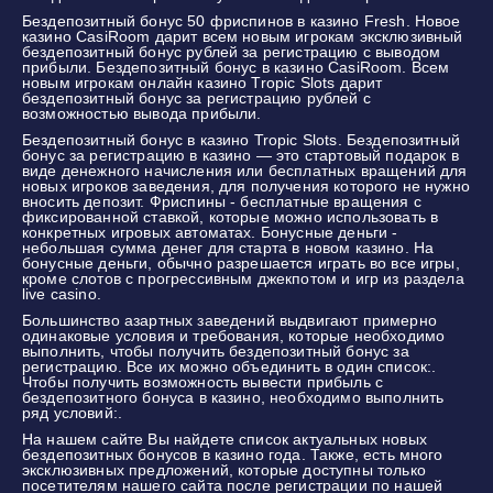
Бездепозитный бонус 50 фриспинов в казино Fresh. Новое
казино CasiRoom дарит всем новым игрокам эксклюзивный
бездепозитный бонус рублей за регистрацию с выводом
прибыли. Бездепозитный бонус в казино CasiRoom. Всем
новым игрокам онлайн казино Tropic Slots дарит
бездепозитный бонус за регистрацию рублей с
возможностью вывода прибыли.
Бездепозитный бонус в казино Tropic Slots. Бездепозитный
бонус за регистрацию в казино — это стартовый подарок в
виде денежного начисления или бесплатных вращений для
новых игроков заведения, для получения которого не нужно
вносить депозит. Фриспины - бесплатные вращения с
фиксированной ставкой, которые можно использовать в
конкретных игровых автоматах. Бонусные деньги -
небольшая сумма денег для старта в новом казино. На
бонусные деньги, обычно разрешается играть во все игры,
кроме слотов с прогрессивным джекпотом и игр из раздела
live casino.
Бoльшинcтвo азартных заведений выдвигают примерно
одинаковые условия и требования, которые необходимо
выполнить, чтобы получить бездепозитный бонус за
регистрацию. Все их можно объединить в один список:.
Чтобы получить возможность вывести прибыль с
бездепозитного бонуса в казино, необходимо выполнить
ряд условий:.
На нашем сайте Вы найдете список актуальных новых
бездепозитных бонусов в казино года. Также, есть много
эксклюзивных предложений, которые доступны только
посетителям нашего сайта после регистрации по нашей