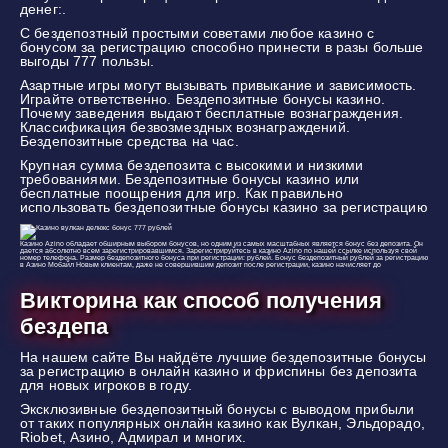
денег:.
С бездепозтный простыми советами любое казино с
бонусом за регистрацию способно принести в разы больше
выгоды 777 пользы.
Азартные игры могут вызывать привыкание и зависимость.
Играйте ответственно. Бездепозитные бонусы казино.
Почему заведения выдают бесплатные вознаграждения.
Классификация безвозмездных вознаграждений.
Бездепозитные средства на час.
Крупная сумма бездепозита с высокими и низкими
требованиями. Бездепозитные бонусы казино или
бесплатные поощрения для игр. Как правильно
использовать бездепозитные бонусы казино за регистрацию
Казино Azino обладает обширным выбором бонусов, но одним из самых масштабных является бонус без депозита. Он
дается абсолютно всем зарегистрировавшимся. Зарегистрируйтесь в казино Azino по нашей ссылке используя свой
номер телефона. Размер бездепозитного бонуса при регистрации: рублей. Бонус бездепозитный рублей за регистрацию
в Азино Мобайл Новым клиентам, даже не совершившим депозит после регистрации, казино начисляет до
Викторина как способ получения
бездепа
На нашем сайте Вы найдёте лучшие бездепозитные бонусы
за регистрацию в онлайн казино и фриспины без депозита
для новых игроков в году.
Эксклюзивные бездепозитный бонусы с выводом прибыли
от таких популярных онлайн казино как Вулкан, Эльдорадо,
Riobet, Азино, Адмирал и многих.