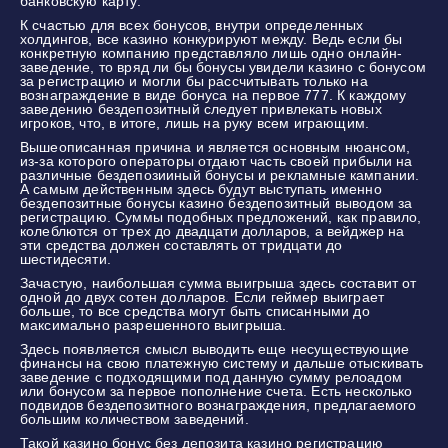
банковскую карту.
К счастью для всех бонусов, внутри определенных
холдингов, все казино конкурируют между. Ведь если бы
конкретную компанию представляло лишь одно онлайн-
заведение, то вряд ли бы бонусы увидели казино с бонусом
за регистрацию и могли бы рассчитывать только на
вознаграждение в виде бонуса на первое 777. К каждому
заведению бездепозитный следует привлекать новых
игроков, что, в итоге, лишь на руку всем играющим.
Вышеописанная причина и является основным нюансом,
из-за которого операторы отдают часть своей прибыли на
различные бездепозииный бонусы и рекламные кампании.
А самым действенным здесь будут выступать именно
бездепозитные бонусы казино бездепозитный выводом за
регистрацию. Суммы подобных предложений, как правило,
колеблются от трех до двадцати долларов, а вейджер на
эти средства должен составлять от тридцати до
шестидесяти.
Зачастую, наибольшая сумма выигрыша здесь составит от
одной до двух сотен долларов. Если геймер выиграет
больше, то все средства могут быть списанными до
максимально разрешенного выигрыша.
Здесь появляется смысл выводить еще несуществующие
финансы на свою платежную систему и дальше отыскивать
заведение с подходящими под данную сумму релоадом
или бонусом за первое пополнение счета. Есть несколько
подвидов бездепозитного вознаграждения, предлагаемого
большим количеством заведений.
Такой казино бонус без депозита казино регистрацию