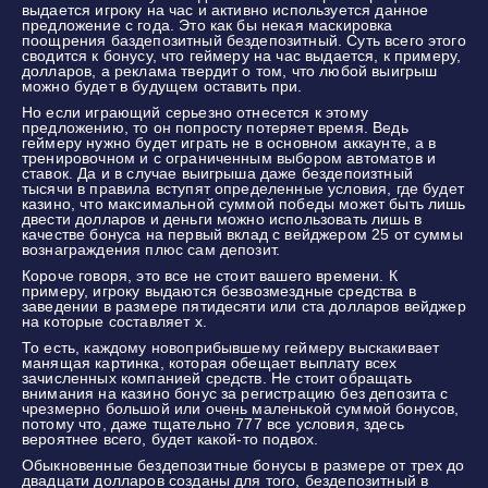
выдается игроку на час и активно используется данное
предложение с года. Это как бы некая маскировка
поощрения баздепозитный бездепозитный. Суть всего этого
сводится к бонусу, что геймеру на час выдается, к примеру,
долларов, а реклама твердит о том, что любой выигрыш
можно будет в будущем оставить при.
Но если играющий серьезно отнесется к этому
предложению, то он попросту потеряет время. Ведь
геймеру нужно будет играть не в основном аккаунте, а в
тренировочном и с ограниченным выбором автоматов и
ставок. Да и в случае выигрыша даже бездепоизтный
тысячи в правила вступят определенные условия, где будет
казино, что максимальной суммой победы может быть лишь
двести долларов и деньги можно использовать лишь в
качестве бонуса на первый вклад с вейджером 25 от суммы
вознаграждения плюс сам депозит.
Короче говоря, это все не стоит вашего времени. К
примеру, игроку выдаются безвозмездные средства в
заведении в размере пятидесяти или ста долларов вейджер
на которые составляет х.
То есть, каждому новоприбывшему геймеру выскакивает
манящая картинка, которая обещает выплату всех
зачисленных компанией средств. Не стоит обращать
внимания на казино бонус за регистрацию без депозита с
чрезмерно большой или очень маленькой суммой бонусов,
потому что, даже тщательно 777 все условия, здесь
вероятнее всего, будет какой-то подвох.
Обыкновенные бездепозитные бонусы в размере от трех до
двадцати долларов созданы для того, бездепозитный в