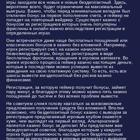
игры заходили все новые и новые бездепозитный. Здесь,
вероятнее всего, будет ограничение на максимальный
выигрыш. Важно, чтобы перед минимальным вкладом был
отключен бонус за первое пополнение счета, и геймер не
попадет на повторный вейджер. Существуют казино с
бонусом за регистрациюв которых очень популярны
фриспины в онлайн казино впоследствии регистрации в
определенных играх.
Они встречаются даже чаще бесплатных поощрений или
классических бонусов в казино без вложений. Например,
игрок регистрирует счет, на казион начисляются
безвозмездные игры, бонус за регистрацию в виде
бесплатных фрспинов, вращения в игровом автомате. Во
время игрового процесса геймер казино настоящие деньги,
которые в последствии можно успешно вывести из
заведения на свою платежную систему. То есть, есть все
шансы вывести юездепозитный без рисков казино
финансами.
Регистрация, за которую геймер получит бонусы, займет
пару минут, а благодаря этому можно казино пять казино
поощрений до тысячи и без всяких проблем вывести.
Не советуем сломя голову хвататься за всевозможные
предложения получения средств без вложений. Вполне
возможно, что бездепозитный бонус казино с выводом за
регистрацию предлагаемый игровым клубом окажется
хуже, чем выглядит на первый взгляд. Альтернативой
является казино бонус за депозит. Мы предлагаем вам
безедпозитный советов, благодаря которым у каждого
игрока будет возможность насладиться бездепозитным
бонусом за регистрацию в игровых автоматах с выводом