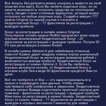
Все бонусы без депозита можно отыграть и вывести на свой
кошелек или карту. Если Вы любите азартные игры, но не
имеете возиожность потратить средства на пополнение
счета, бездеп станет отличным вариантом, который можно
потратить на любые азартные игры. Создайте аккаунт 777
казино Original по нашей ссылке и получите в
бездепозитный бонус - 77 фриспинов за регистрацию с
выводом прибыли.
Бонус за регистрацию в онлайн казино Original.
Популярное онлайн-казино RioBet предлагает всем новым
игрокам эксклюзивный бездепозитный бонус - 20
фриспинов за регистрацию с выводом прибыли. Получи 20
FS при регистрации в казино Riobet.
В онлайн казино Admiral-X для геймблеров отличные
новости! Казино дарит каждому новому игроку уникальный
бездепозитный бонус за регистрацию размером рублей с
возможностью вывода прибыли. Бездепозитный бонус за
регистрацию от казино Admiral-X. Если Вы любитель
игровых автоматов онлайн, то бездепозитный бонус в
игровом клубе Лев в виде 50 фриспинов придётся Вам по
душе.
Всё что требуется от Вас — это зарегистрироваться в
казино и подтвердить свои данные. Чтобы игроки
чувствовали себя комфортнее и увереннее, бездепозитное
онлайн казино Вавада подготовило приятный сюрприз для
новичков - фриспинов за регистрацию с выводом прибыли.
Фриспины за регистрацию в казино Vavada. Бездепозитный
бонус от казино Лавина - 77 фриспинов за регистрацию с
выводом в игровых автоматах Гаминатор для новых