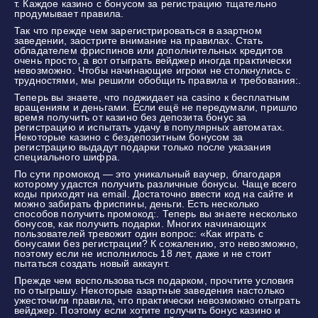
т. Каждое казино с бонусом за регистрацию тщательно
продумывает правила.
Так что прежде чем зарегистрироваться в азартном
заведении, заострите внимание на правилах. Стать
обладателем фриспинов или дополнительных кредитов
очень просто, а вот отыграть вейджер иногда практически
невозможно. Чтобы начинающие игроки не столкнулись с
трудностями, мы решили обобщить правила и требования:.
Теперь вы знаете, что поджидает на casino к бесплатным
вращениям и деньгами. Если ещё не передумали, пришло
время получить от казино без депозита бонус за
регистрацию и испытать удачу в популярных автоматах.
Некоторые казино с бездепозитным бонусом за
регистрацию выдадут подарки только после указания
специального шифра.
По сути промокод — это уникальный ваучер, благодаря
которому удастся получить различные бонусы. Чаще всего
коды приходят на email. Достаточно ввести код на сайте и
можно забирать фриспины, деньги. Есть несколько
способов получить промокод:. Теперь вы знаете несколько
бонусов, как получить подарки. Многих начинающих
пользователей тревожит один вопрос: «Как играть с
бонусами без регистрации? К сожалению, это невозможно,
поэтому если не исполнилось 18 лет, даже и не стоит
пытаться создать новый аккаунт.
Прежде чем воспользоваться подарком, прочтите условия
по отыгрышу. Некоторые азартные заведения настолько
ужесточили правила, что практически невозможно отыграть
вейджер. Поэтому если хотите получить бонус казино и