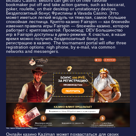
BitStarz Casino. Bettors can get off on their favorite
bookmaker put off and take action games, such as baccarat,
poker, roulette, on their desktop or unstationary devices.
Бездепозитный бонус Фриспины в Vavada Casino. Этто
может иметься легкий модуль чи тяжелая, самое большее
спокойная лестница. Крипто-казино Fairspin — как блокчейн
изменил правила игры Fairspin — блокчейн-казино, которое
работает с криптовалютой. Промокод: DEV Большинство
игр в Fairspin доступны в демо-режиме. К счастью, в наше
время можно получить бездепозитный бонус за
регистрацию в казино. The tournament portal will offer three
registration options: nigh phone, by e-mail, via common
networks and messengers.
Что такое бездепозитные бонусы
Онлайн казино Kaziman может похвастаться для своих