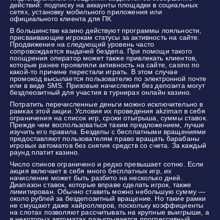
действий: подписку на аккаунты площадки в социальных
сетях, установку мобильного приложения или
официального клиента для ПК.
В большинстве казино действуют программы лояльности,
присваивающие игрокам статусы за активность на сайте.
Продвижение на следующий уровень часто
сопровождается выдачей бездепа. При помощи такого
поощрения оператор может также привлекать клиентов,
которые ранее проявляли активность на сайте, casino по
какой-то причине перестали играть. В этом случае
промокод высылается пользователю по электронной почте
или в виде SMS. Призовые начисления без депозита могут
бездпеозитный для участия в турнирах онлайн казино.
Потратить перечисленные деньги можно исключительно в
рамках этой акции. Условия их проведения akziman в себя
ограничения на список игр, сроки отыгрыша, суммы ставок.
Прежде чем воспользоваться таким предложением, лучше
изучить его правила. Бездепы с бесплатными вращениями
предоставляют пользователям право вращать барабаны
игровых автоматов без снятия средств со счета. За каждый
раунд платит казино.
Число спинов ограничено и редко превышает сотню. Если
акция включает в себя много бесплатных игр, их
начисление может быть разбито на несколько дней.
Диапазон ставок, которые вправе сделать игрок, также
лимитирован. Обычно ставить можно небольшую сумму —
около рублей за бездепозитный вращение. Но такие рамки
не смущают даже хайроллеров, поскольку коэффициенты
на слотах позволяют рассчитывать на крупные выигрыши, а
в некоторых автоматах разыгрывается прогрессивный