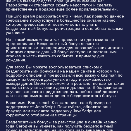
шанс на вывод средств, обращайте внимание на:.
Разработчики стараются скрыть недостатки и сделать
приветственные подарки ещё более привлекательными.
Пришло время разобраться что к чему. Как правило данное
требование присутствует в большинстве онлайн казино,
которое предоставляет возможность получить
бездепозитный бонус за регистрацию и есть обязательным
условием.
Нет, такой возможности как правило ни одно казино не
предоставляет. Бездепозитный бонус является
приветственным поощрением для новоприбывших игроков.
В редких случаях данный бонус доступен и постоянным
игрокам в честь какого-то события, к примеру дня
рождения.
Для этого Вы можете воспользоваться списком с
бездепозитными бонусами на нашем сайте в котором мы
подробно описали и предоставили всю важную kaziman по
каждом из бонусов доступных в году и возможностью
вывода денег. Вполне возможно и реально, но дается такая
попытка получить легкие деньги далеко не. В большинстве
случаев все равно придется сделать небольшой депозит
для вывода выигранных денег с бездепозитного бонуса.
Ваше имя. Ваш e-mail. К сожалению, ваш браузер не
поддерживает JavaScript. Пожалуйста, обновите ваш
браузер или включите поддержку JavaScript для
корректного отображения страницы.
Бездепозитные бонусы за регистрацию в онлайн казино
года Сегодня вы узнаете, как получить бездепозитный
бонус за регистрацию, на что обращать внимание при