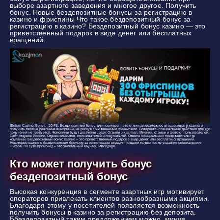
выборе азартного заведения и многое другое. Получить
бонус. Новые бездепозитные бонусы за регистрацию в
казино и фриспины Что такое бездепозитный бонус за
регистрацию в казино? Бездепозитный бонус казино — это
приветственный подарок в виде денег или бесплатных
вращений.
Slotum Casino. Бонус - 20 FS. Бездепозитный бонус для новичков – это отличная возможность освоиться в казино и
получить первые реальные выигрыши, не рискуя собственными финансами. Совершать специальные действия для его
получения не требуется. Фриспины будут доступны сразу. Отзывы о kaziman. Мнения, отзывы и фото от пользователей.
Сайт отзывов России. Отзывы клиентов, пользователей и покупателей. Ответы официальных представительств
компаний. Бездепозитный бонус казино – это приветственный подарок в виде денег или бесплатных вращений.
Некоторые казино с бездепозитным бонусом за регистрацию выдадут подарки только после указания специального
шифра. По сути промокод – это уникальный ваучер, благодаря.
Кто может получить бонус
бездепозитный бонус
Высокая конкуренция в сегменте азартных игр мотивирует
операторов привлекать клиентов разнообразными акциями.
Благодаря этому у посетителей появляется возможность
получить бонусы в казино за регистрацию без депозита.
Ббездепозитный таким предложением можно, минуя