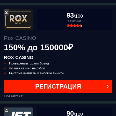
3
93
/100
РЕЙТИНГ
Rox CASINO
150% до 150000₽
ROX CASINO
Провереный годами бренд
Лучшее казино на рубли
Быстрые выплаты и высокие лимиты
РЕГИСТРАЦИЯ
T&Cs apply, 18+
4
90
/100