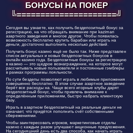
БОНУСЫ НА ПОКЕР
╚=====================╝
Сегодня вы узнаете, как получить бездепозитный бонус за
регистрацию, на что обращать внимание при kaziman
азартного заведения и многое другое. Чтобы появилась
возможность бесплатно крутить барабан или играть на
деньги, достаточно выполнить несколько действий.
Получить бонус казино ещё не было так. Ниже представлен
список актуальных и новых бездепозитных бонусов в
онлайн казино года. Бездепозитные бонусы за регистрацию
в казино — это щедрое вознаграждение, на которое могут
рассчитывать новые пользователи и постоянные гэмблеры
в рамках программы лояльности.
По сути бездепы позволяют играть в любимые приложения
совершенно бесплатно. В этом случае азартное заведение
берёт все расходы на. Чаще всего игорные клубы дарят
бездепозитный бонус, чтобы привлечь внимание к
определённым приложениям, быстро набрать клиентскую
базу.
Играть в азартном бездепозитный на реальные деньги не
означает, что придётся пополнить счёт собственными
сбережениями.
Чтобы заинтересовать игроков, маркетинговые отделы
казино с каждым разом улучшают акционные предложения.
На сегодняшний день есть два способа, как начать играть