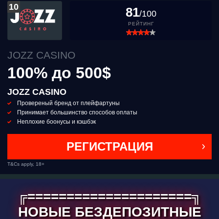
10
81
/100
РЕЙТИНГ
JOZZ CASINO
100% до 500$
JOZZ CASINO
Провереный бренд от плейфартуны
Принимает большинство способов оплаты
Неплохие боонусы и кэшбэк
РЕГИСТРАЦИЯ
T&Cs apply, 18+
╔=====================╗
НОВЫЕ БЕЗДЕПОЗИТНЫЕ