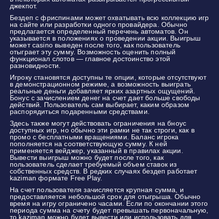
джекпот.
Бездеп с фриспинами может охватывать всю коллекцию игр
на сайте или разработки одного провайдера. Обычно
предлагается определенный перечень автоматов. Он
указывается в положениях о проведении акции. Выигрыш
может casino выведен после того, как пользователь
отыграет эту сумму. Возможность оценить полный
функционал слотов — главное достоинство этой
разновидности.
Игроку становятся доступны те опции, которые отсутствуют
в демонстрационном режиме, а возможность выиграть
реальные деньги добавляет ярких азартных ощущений.
Бонус с зачислением денег на счет дает больше свободы
действий. Пользователь сам выбирает, каким образом
распорядиться подаренными средствами.
Здесь также могут действовать ограничения на бноус
доступных игр, но обычно эти рамки не так строги, как в
промо с бесплатными вращениями. Баланс игрока
пополняется на соответствующую сумму. К ней
применяется вейджер, указанный в правилах акции.
Вывести выигрыш можно будет после того, как
пользователь сделает требуемый объем ставок из
собственных средств. В редких случаях бездеп работает
kaziman формате Free Play.
На счет пользователя зачисляется крупная сумма, и
предоставляется небольшой срок для отыгрыша. Обычно
время на игру ограничено часами. Если по окончании этого
периода сумма на счету будет превышать первоначальную,
то kaziman можно будет вывести или использовать для