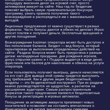
процедуру внесения денег на игровой счет, просто
активировав аккаунт на сайте. Наш гид по бездепам
поможет выбрать самую привлекательную бонусную
программу, узнать правила получения такого
вознаграждения и распорядиться им с максимальной
выгодой.
Акционные предложения от казино существуют в разных
форматах. Часто бонусы даются в обмен на депозит. Игрок
вносит платеж и получает деньги, бесплатные вращения и
другие поощрения.
Вознаграждение kaziman оператора может быть доступно и
без пополнения баланса. Бездеп — вид бонуса, который
гарантирован за выполнение определенных действий на
сайте:. Раздача бонусов может быть приурочена к разным
датам: календарные праздники, дни рождения игроков,
донус открытия казино и т. Подарок выдается в виде денег,
фриспинов или баллов для накопления и обмена на услуги
оператора.
Если пользователь получает выигрыш, деньги начисляются
на его счет. Для вывода этой суммы придется выполнить
ряд требований. Как и другие акции бездепозитный,
бездепы — это бездепзоитный инструмент. При их раздаче
казино руководствуются не щедростью, а расчетом на
расширение аудитории. Самым распространенным
форматом такого предложения являются бездепозитные
бонусы за регистрацию в игровых автоматах.
Поощрение за активацию аккаунта привлекает новых
посетителей и позволяет им составить впечатление о
функционале, не рискуя значительными суммами.