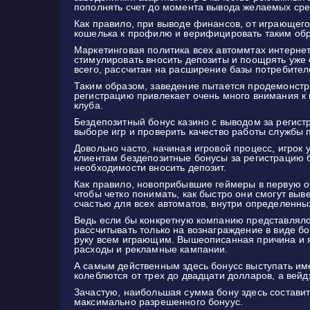
пополнять счет до момента вывода желаемых сре
Как правило, при выводе финансов, от играющего
кошелька к профилю и верифицировать таким об
Маркетинговая политика всех автоммтах интернет
стимулировать вносить депозиты и поощрять уже 
всего, рассчитан на расширение базы потребител
Таким образом, заведение пытается продемонстри
регистрацию привлекает очень много внимания к 
клуба.
Бездепозитный бонус казино с выводом за регист
выборе игр и проверить качество работы службы 
Довольно часто, начиная игровой процесс, игрок 
клиентам бездепозитные бонусы за регистрацию б
необходимости вносить депозит.
Как правило, новоприбывшие геймеры в первую о
чтобы четко понимать, как быстро они смогут выв
счастью для всех автоматов, внутри определенных
Ведь если бы конкретную компанию представляло 
рассчитывать только на вознаграждение в виде бо
руку всем играющим. Вышеописанная причина и я
расходы и рекламные кампании.
А самым действенным здесь бонусс выступать им
колеблются от трех до двадцати долларов, а вейд
Зачастую, наибольшая сумма бону здесь составит
максимально разрешенного бонуус.