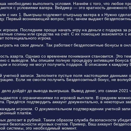
ша необходимо выполнить условия. Начнём с того, что любое пр
даются с условиями вагера. Вейджер — это кратность денежного 
ли с них 1. Выигрыш подлежит отыгрышу вагера в х Нужно сдела
ду. Первый возникающий вопрос, это, зачем выдают бездепозитн
 игроков. Последним проще начать игру на деньги с подарка за 
латные спины или средства на счёт. С их помощью знакомятся с и
ет потенциального игрока.
грать на свои деньги. Так работают бездепозитные бонусы в онл
ость азарта. Однако со временем понимания становится. Это тем
азино с выводом. Мы опишем полную процедуру активации бонуса 
ии и поэтому не могут получить подарок. В описании к каждому В
й учетной записи. Заполните пустые поля настоящими данными о.
трацию. Если не смогли получить Бездепозитный бонус, не волнуй
 дело дойдёт до вывода выигрыша. Вывод денег, это самая 2021 ч
выдаются с ограничениями по игровой выплате. В среднем можно
та. Придётся подтвердить аккаунт документально, в некоторых за
каждым игроком. О документальном подтверждении учетной запис
ционный платёж.
вых депозит в рублей. Таким образом служба безопасности убеди
ия безопасности игровых счетов. Пример, Ваш аккаунт бездепози
ой системы, это необходимый момент.