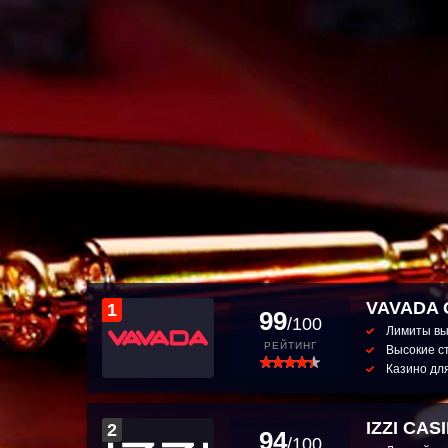
VAVADA 
1
99
/100
Лимиты вып
РЕЙТИНГ
Высокие ст
Казино дл
IZZI CAS
2
94
/100