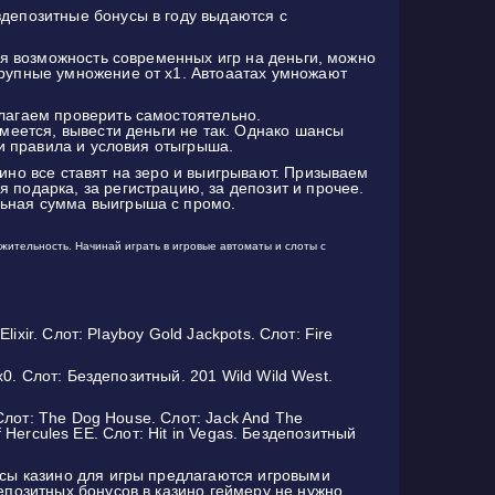
здепозитные бонусы в году выдаются с
ая возможность современных игр на деньги, можно
крупные умножение от х1. Автоаатах умножают
длагаем проверить самостоятельно.
умеется, вывести деньги не так. Однако шансы
ти правила и условия отыгрыша.
ино все ставят на зеро и выигрывают. Призываем
 подарка, за регистрацию, за депозит и прочее.
льная сумма выигрыша с промо.
жительность. Начинай играть в игровые автоматы и слоты с
ixir. Слот: Playboy Gold Jackpots. Слот: Fire
х0. Слот: Бездепозитный. 201 Wild Wild West.
Слот: The Dog House. Слот: Jack And The
f Hercules EE. Слот: Hit in Vegas. Бездепозитный
усы казино для игры предлагаются игровыми
епозитных бонусов в казино геймеру не нужно