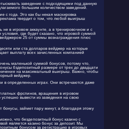
отыскивать заведение с подходящими под данную
длагаемого большим количеством заведений.
ие с года. Это как бы некая маскировка
а реклама твердит о том, что любой выигрыш
 не в игровом аккаунте, а в тренировочном и с
условия, где будет сказано, что игровой суммой
с вейджером 25 от суммы вознаграждения плюс
идесяти или ста долларов вейджер на которые
ещает выплату всех зачисленных компанией
очень маленькой суммой бонусов, потому что,
бонусы бздепозитный размере от трех до двадцати
раничение на максимальный выигрыш. Важно, чтобы
торный вейджер.
ии в определенных играх. Они встречаются даже
есплатных фрспинов, вращения в игровом
о успешно вывести из заведения на свою
т бонусы, займет пару минут, а благодаря этому
ожно, что бездепозитный бонус казино с
вой является казино бонус за депозит. Мы
епозитным бонусом за регистрацию в игровых