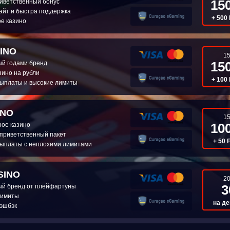
15
иветственный бонус
айт и быстра поддержка
+ 500 
е казино
INO
1
15
й годами бренд
зино на рубли
+ 100 
ыплаты и высокие лимиты
INO
1
10
ое казино
приветственный пакет
+ 50 
ыплаты с неплохими лимитами
SINO
2
3
й бренд от плейфартуны
лимиты
на де
эшбэк