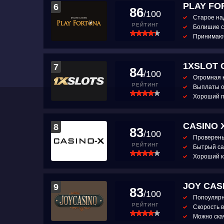
PLAY FO
6
86
/100
Старое на
РЕЙТИНГ
Болишие ст
Принимают
1ХSLOT 
7
84
/100
Огромная 
РЕЙТИНГ
Выплаты о
Хороший п
CASINO 
8
83
/100
Проверены
РЕЙТИНГ
Бытрый са
Хороший к
JOY CAS
9
83
/100
Попоулярн
РЕЙТИНГ
Скорость 
Можно ска