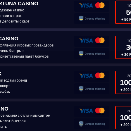
RTUNA CASINO
1
5
дежное казино
авки в играх
+ 50 
 депозиты с карт
CASINO
1
3
коллекция игровых провайдеров
чень быстрые
+ 30 
риветственый пакет бонусов
X
2
10
й годами бренд
ппорт
+ 200 
эшбэк
INO
2
10
ое казино с отлмчным сайтом
выплат быстрая
+ 200 
чать