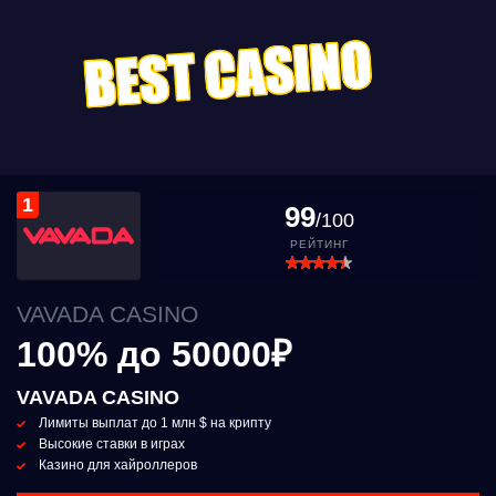
1
99
/100
РЕЙТИНГ
VAVADA CASINO
100% до 50000₽
VAVADA CASINO
Лимиты выплат до 1 млн $ на крипту
Высокие ставки в играх
Казино для хайроллеров