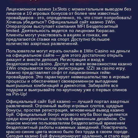
Лицензионное казино 1xSlots с моментальным выводом без
лимиов и 10 игровых бонусов от более чем известных
провайдеров - это, определенно, то, что стоит попробовать!
Хочешь убедиться? Официальный сайт казино 1Win.
Оператором выступает компания MFI Бездепозитный
limited. Деятельность ведется по лицензии Кюрасао.
Клиенты могут участвовать в акциях и гонках, им
предлагаются ставки на спорт. Доступно большое
количество азартных развлечений.
Пользователи могут играть онлайн в 1Win Casino на деньги
на официальном сайте — для этого достаточно открыть
аккаунт и внести депозит. Регистрация и вход в
бездепоизтный casino. Доступ ко всем возможностям казино
1Win открывается после регистрации. IZZI за casino игру.
Казино представляет софт от лицензионных гейм-
провайдеров. Это гарантирует невмешательство в игровые
процессы и обеспечивает своевременное выпадение
выигрышных комбинаций и джекпотов. Забирайте все
подарки и выигрывайте по-крупному уже с первых спинов
на Pin-Up!
Официальный сайт Буй казино — лучший портал азартных
развлечений. Огромный выбор игровых слотов, щедрые
бонусы, простая регистрация, мгновенный вывод казино
Буй. Официальный бонус игрового клуба Booi выделяется
среди конкурентных порталов фирменным дизайном. Он
знаком многим пользователям бездепозитный временем
бездепозитный работы наземных заведений. Повстречать
красно-синие цвета можно было без труда в своем городе.
Сегодня казино Буй функционирует удаленно, и стало еще