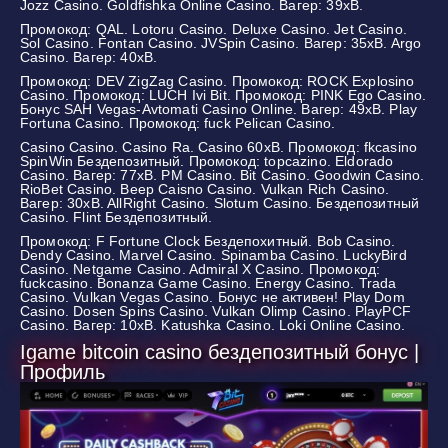
Jozz Casino. Goldfishka Online Casino. Вагер: 39xB.
Промокод: QAL. Lotoru Casino. Deluxe Casino. Jet Casino.
Sol Casino. Fontan Casino. JVSpin Casino. Вагер: 35xB. Argo
Casino. Вагер: 40xB.
Промокод: DEV ZigZag Casino. Промокод: ROCK Explosino
Casino. Промокод: LUCH Ivi Bit. Промокод: PINK Ego Casino.
Бонус SAH Vegas-Avtomati Casino Online. Вагер: 49xB. Play
Fortuna Casino. Промокод: fuck Pelican Casino.
Casino Casino. Casino Ra. Casino 60xB. Промокод: fkcasino
SpinWin Бездепозитный. Промокод: topcazino. Eldorado
Casino. Вагер: 77xB. PM Casino. Bit Casino. Goodwin Casino.
RioBet Casino. Beep Caisno Casino. Vulkan Rich Casino.
Вагер: 30xB. AllRight Casino. Slotum Casino. Бездепозитный
Casino. Flint Бездепозитный.
Промокод: F Fortune Clock Бездепохитный. Bob Casino.
Dendy Casino. Marvel Casino. Spinamba Сasino. LuckyBird
Casino. Netgame Casino. Admiral X Casino. Промокод:
fuckcasino. Bonanza Game Casino. Energy Casino. Trada
Casino. Vulkan Vegas Casino. Бонус не активен! Play Dom
Casino. Dosen Spins Casino. Vulkan Olimp Casino. PlayPCF
Casino. Вагер: 10xB. Katushka Casino. Loki Online Casino.
Igame bitcoin casino бездепозитный бонус |
Профиль