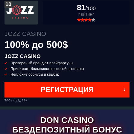
10
81
/100
РЕЙТИНГ
JOZZ CASINO
100% до 500$
JOZZ CASINO
Провереный бренд от плейфартуны
Принимает большинство способов оплаты
Неплохие боонусы и кэшбэк
РЕГИСТРАЦИЯ
T&Cs apply, 18+
DON CASINO
БЕЗДЕПОЗИТНЫЙ БОНУС