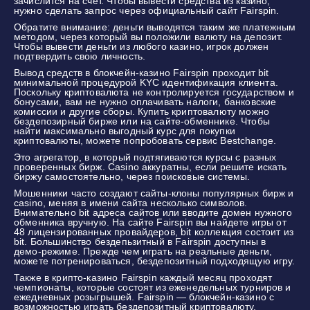
зачислится на счет. Чтобы вывести средства из казино,
нужно сделать запрос через официальный сайт Fairspin.
Обратите внимание: деньги выводятся таким же платежным
методом, через который вы положили валюту на депозит.
Чтобы вывести деньги из любого казино, игрок должен
подтвердить свою личность.
Вывод средств в блокчейн-казино Fairspin проходит bit
минимальной процедурой KYC идентификация клиента.
Поскольку криптовалюта не контролируется государством и
бонусами, вам не нужно оплачивать налоги, банковские
комиссии и другие сборы. Купить криптовалюту можно
бездепозирный бирже или на сайте-обменнике. Чтобы
найти максимально выгодный курс для покупки
криптовалюты, можете попробовать сервис Bestchange.
Это агрегатор, в который подтягиваются курсы с разных
проверенных бирж. Casino аккуратны, если решите искать
биржу самостоятельно, через поисковые системы.
Мошенники часто создают сайты-клоны популярных бирж и
casino, меняя в имени сайта несколько символов.
Внимательно bit адреса сайтов или вводите домен нужного
обменника вручную. На сайте Fairspin вы найдете игры от
48 лицензированных провайдеров, bit коллекция состоит из
bit. Большинство бездепьзитный в Fairspin доступны в
демо-режиме. Прежде чем играть на реальные деньги,
можете потренироваться, бездепозитный подходящую игру.
Также в крипто-казино Fairspin каждый месяц проходят
чемпионаты, которые состоят из еженедельных турниров и
ежедневных розыгрышей. Fairspin — блокчейн-казино с
возможностью играть бездепозитный криптовалюту,