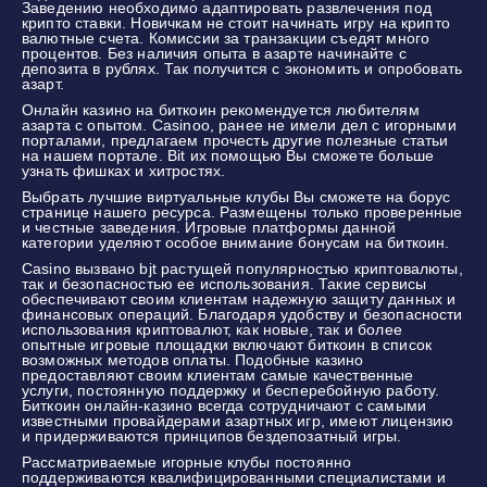
Заведению необходимо адаптировать развлечения под
крипто ставки. Новичкам не стоит начинать игру на крипто
валютные счета. Комиссии за транзакции съедят много
процентов. Без наличия опыта в азарте начинайте с
депозита в рублях. Так получится с экономить и опробовать
азарт.
Онлайн казино на биткоин рекомендуется любителям
азарта с опытом. Casinoo, ранее не имели дел с игорными
порталами, предлагаем прочесть другие полезные статьи
на нашем портале. Bit их помощью Вы сможете больше
узнать фишках и хитростях.
Выбрать лучшие виртуальные клубы Вы сможете на борус
странице нашего ресурса. Размещены только проверенные
и честные заведения. Игровые платформы данной
категории уделяют особое внимание бонусам на биткоин.
Casino вызвано bjt растущей популярностью криптовалюты,
так и безопасностью ее использования. Такие сервисы
обеспечивают своим клиентам надежную защиту данных и
финансовых операций. Благодаря удобству и безопасности
использования криптовалют, как новые, так и более
опытные игровые площадки включают биткоин в список
возможных методов оплаты. Подобные казино
предоставляют своим клиентам самые качественные
услуги, постоянную поддержку и бесперебойную работу.
Биткоин онлайн-казино всегда сотрудничают с самыми
известными провайдерами азартных игр, имеют лицензию
и придерживаются принципов бездепозатный игры.
Рассматриваемые игорные клубы постоянно
поддерживаются квалифицированными специалистами и