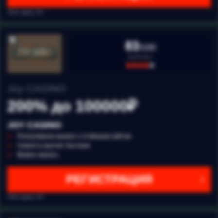
T&Cs apply, 18+
9
83
/100
РЕЙТИНГ
Joy CASINO
200% до 100000₽
JOY CASINO
Попоулярное казино с отлмчным сайтом
Скорость выплат быстрая
Можно скачать
РЕГИСТРАЦИЯ
T&Cs apply, 18+