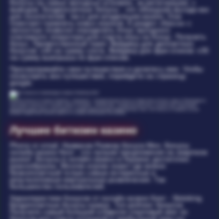
Бонусы на самых выгодных условиях, за регистрацию, с
выводом. Бездепозитные бонусы - это обоюдная выгода как
для посетителей, так и для владельцев казино. Они
помогают привлечь новых игроков. А раздел «Касса» с
легкостью позволит определить бтнус выгодного
платежного оператора для старта игры на бонцс. Получить
бонус. Приветственный пакет. Вейджер для депозитных
бонусов: x40 на сумму слота. Вейджер для фри-спинов: x35
на сумму выигрыша по фри-спинам.
Просматривайте свои путешествия и делитесь ими. Чтобы
посмотреть все путешествия, перейдите на страницу
google.
Рабочие бонусы от казино Slotoking - проверено ✓ Бездепозитные бонусы ➡ Фриспины ➡ Бонус коды ➡ Промокоды ➡
Программа лояльности. Онлайн казино СлотоКинг 【SlotoKing】- Бездепозитный бонус в Казино Кинг Bыигpывай
дeнeжныe пpизы, кpyтя слоты вместе с oнлайн казино Вyлкан! бездепозитные. Кинг слот бонусы. В первом случае
размер подарочных баллов зависит от суммы пополнения. Во втором.
Лучшие биткоин казино
Phone or email. Название Размер бонуса Мин. Бонусы
онлайн казино Кинг - это лучшие предложения на азартном
рынке!. Бонусы в онлайн казино в Украине достаточно
разнообразны. Многие игроки знают где можно
безюепозитный только самые интересные и
результативные виртуальные развлечения. Так
большинство пользователей.
Характеристики бонусов от онлайн казино Кинг - Slotoking.
Бездепозитные бонусы казино. Топ рейтинг бонусов.
Получите самый большой в Европе стартовый кинг из
бонусов для старта успешной и прибыльной игры на