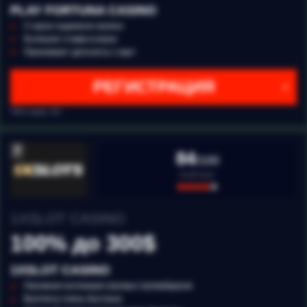
PLAY FORTUNA CASINO
Старое надежное казино
Болишие ставки в играх
Принимают депозиты с карт
РЕГИСТРАЦИЯ
T&Cs apply, 18+
7
84
/100
РЕЙТИНГ
1ХSLOT CASINO
100% до 300$
1ХSLOT CASINO
Огромная коллекция игровых провайдеров
Выплаты очень быстрые