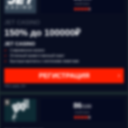
РЕЙТИНГ
JET CASINO
150% до 100000₽
JET CASINO
Современное казино
Отличный приветственный пакет
Быстрые выплаты с неплохими лимитами
РЕГИСТРАЦИЯ
T&Cs apply, 18+
5
86
/100
РЕЙТИНГ