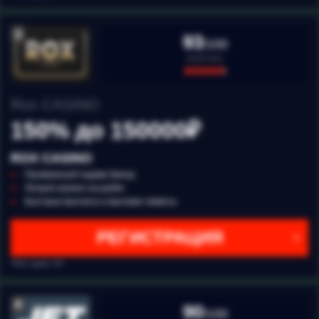
3
93
/100
РЕЙТИНГ
Rox CASINO
150% до 150000₽
ROX CASINO
Провереный годами бренд
Лучшее казино на рубли
Быстрые выплаты и высокие лимиты
РЕГИСТРАЦИЯ
T&Cs apply, 18+
4
90
/100