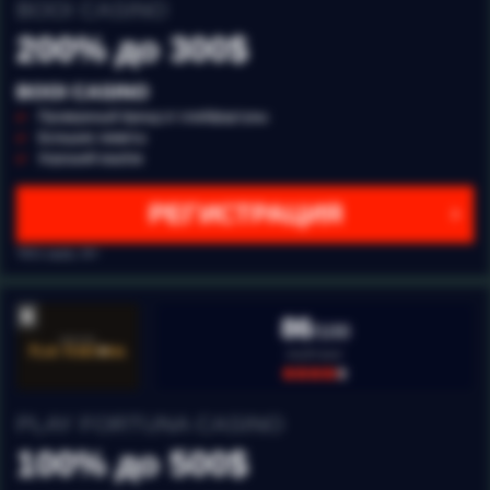
BOOI CASINO
200% до 300$
BOOI CASINO
Провереный бренд от плейфартуны
Большие лимиты
Хороший кэшбэк
РЕГИСТРАЦИЯ
T&Cs apply, 18+
6
86
/100
РЕЙТИНГ
PLAY FORTUNA CASINO
100% до 500$