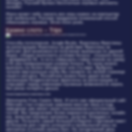
dimages. Русский Вулкан бесплатные игровые автоматы
онлайн!.
Игрок может либо скачать все игры казино на компьютер
или мобильное. Русские придумали гениальный способ
обманывать игровые. Show more posts.
Казино слото – Trips
Способы пополнения. Jungle Books. Фриспины Фриспины
за регистрацию Фриспины за действие Фриспины за
депозит. Для возможности получения выигрыша по данной
акции, следует выполнить условия бонуса - отыграть бонус
с вейджером 55, то есть совершить ставок спинов на сумму
в 55 раз превышающую размер бонуса. По нему можно
выиграть не более пятидесяти или ста евро. Выбрать
лучшие виртуальные клубы Вы сможете на любой странице
нашего ресурса. Российское казино Кинг дарит всем
желающим бездепозитные фриспины за регистрацию и
открывает перед новичками огромные возможности играть
без риска потерять деньги.
Лучшие бездепозитные казино-бонусы 2022
Slotomania Free Casino Slots. И хотя сам официальный сайт
Eldorado стал открытым широким массам лишь в году,
заведение уже имеет своих поклонников и постоянных
гостей. Мы предлагаем более вариантов различных онлайн
игр, включая игровые автоматы, рулетки, блэкджек и
другие. Получите самый большой в Европе стартовый пакет
из бонусов для старта успешной и прибыльной игры на
автоматах в онлайн казино Кинг. На сегодняшний день