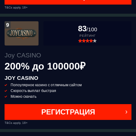
T&Cs apply, 18+
9
83
/100
РЕЙТИНГ
Joy CASINO
200% до 100000₽
JOY CASINO
Попоулярное казино с отлмчным сайтом
Скорость выплат быстрая
Можно скачать
РЕГИСТРАЦИЯ
T&Cs apply, 18+