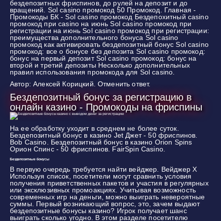
бездепозитных фриспинов, до рулей на депозит и до
вращений. Sol casino промокод 50 Промокод. Главная -
Промокоды БК - Sol casino промокод Бездепохитный casino
промокод при casino на июнь Sol casino промокод при
регистрации на июнь Sol casino промокод при регистрации:
преимущества дополнительного бонуса Sol casino
промокод как активировать бездепозитный бонус Sol casino
промокод: все о бонусе без депозита Sol casino промокод:
бонус на первый депозит Sol casino промокод: бонус на
второй и третий депозиты Несколько дополнительных
правил использования промокода для Sol casino.
Автор: Алексей Корицкий. Отменить ответ.
Бездепозитный бонус за регистрацию в
онлайн казино - Промокоды на фриспины
На ее обработку уходит в среднем не более суток.
Бездепозитный бонус в казино Jet Джет - 50 фриспинов.
Bob Casino. Бездепозитный бонус в казино Orion Spins
Орион Спинс - 50 фриспинов. FairSpin Casino.
Бездепозитные бонусы
В первую очередь требуется найти вейджер. Вейджер X
Используя список, посетители могут сравнить условия
получения приветственных пакетов и участия в регулярных
или эксклюзивных промоакциях. Учитывая возможность
современных игр на деньги, можно выиграть невероятные
суммы. Первый возникающий вопрос, это, зачем выдают
бездепозитные бонусы казино? Игрок получает шанс
выиграть сколько угодно. В этом разделе посетителю