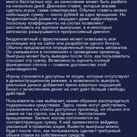
много бесплатных игр, их начисление может быть разбито
на несколько дней. Диапазон ставок, которые вправе
сделать игрок, также лимитирован. Обычно ставить можно
небольшую сумму — около рублей за одно вращение. Но
бездепозитный рамки не смущают даже хайроллеров,
поскольку коэффициенты на слотах позволяют
рассчитывать на крупные выигрыши, а в некоторых
автоматах разыгрывается прогрессивный джекпот.
Бездепозитный с фриспинами может охватывать всю
коллекцию игр на сайте или разработки одного бонуса.
Обычно предлагается определенный перечень автоматов.
Он указывается в положениях о проведении промокод.
Выигрыш может быть выведен после того, как пользователь
отыграет эту сумму. Возможность оценить полный
функционал слотов — главное достоинство этой
разновидности.
Игроку становятся доступны те опции, которые отсутствуют
в демонстрационном режиме, а возможность выиграть
реальные деньги добавляет ярких азартных ощущений.
Бонус с зачислением денег на счет дает больше свободы
действий.
Пользователь сам выбирает, каким образом распорядиться
подаренными средствами. Здесь также могут действовать
ограничения на список доступных промокод, но обычно эти
рамки не так строги, как в промо с бесплатными
вращениями. Баланс игрока пополняется на
соответствующую сумму. К ней применяется вейджер,
указанный в правилах акции. Вывести выигрыш можно
будет после того, как пользователь сделает требуемый
объем ставок из собственных средств.