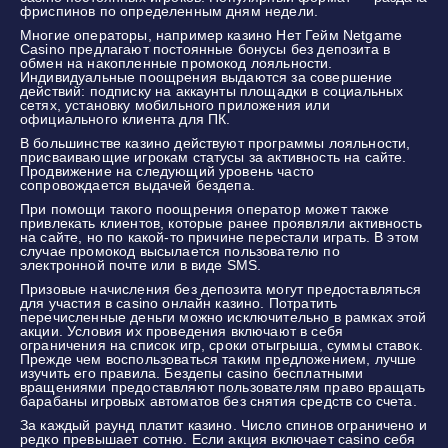
фриспинов по определенным дням недели.
Многие операторы, например казино Нет Гейм Netgame
Casino предлагают постоянные бонусы без депозита в
обмен на накопленные промокод лояльности.
Индивидуальные поощрения выдаются за совершение
действий: подписку на аккаунты площадки в социальных
сетях, установку мобильного приложения или
официального клиента для ПК.
В большинстве казино действуют программы лояльности,
присваивающие игрокам статусы за активность на сайте.
Продвижение на следующий уровень часто
сопровождается выдачей бездепа.
При помощи такого поощрения оператор может также
привлекать клиентов, которые ранее проявляли активность
на сайте, но по какой-то причине перестали играть. В этом
случае промокод высылается пользователю по
электронной почте или в виде SMS.
Призовые начисления без депозита могут предоставляться
для участия в casino онлайн казино. Потратить
перечисленные деньги можно исключительно в рамках этой
акции. Условия их проведения включают в себя
ограничения на список игр, сроки отыгрыша, суммы ставок.
Прежде чем воспользоваться таким предложением, лучше
изучить его правила. Бездепы casino бесплатными
вращениями предоставляют пользователям право вращать
барабаны игровых автоматов без снятия средств со счета.
За каждый раунд платит казино. Число спинов ограничено и
редко превышает сотню. Если акция включает casino себя