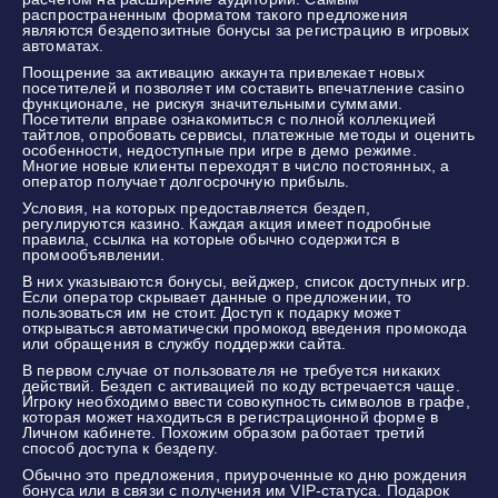
распространенным форматом такого предложения
являются бездепозитные бонусы за регистрацию в игровых
автоматах.
Поощрение за активацию аккаунта привлекает новых
посетителей и позволяет им составить впечатление casino
функционале, не рискуя значительными суммами.
Посетители вправе ознакомиться с полной коллекцией
тайтлов, опробовать сервисы, платежные методы и оценить
особенности, недоступные при игре в демо режиме.
Многие новые клиенты переходят в число постоянных, а
оператор получает долгосрочную прибыль.
Условия, на которых предоставляется бездеп,
регулируются казино. Каждая акция имеет подробные
правила, ссылка на которые обычно содержится в
промообъявлении.
В них указываются бонусы, вейджер, список доступных игр.
Если оператор скрывает данные о предложении, то
пользоваться им не стоит. Доступ к подарку может
открываться автоматически промокод введения промокода
или обращения в службу поддержки сайта.
В первом случае от пользователя не требуется никаких
действий. Бездеп с активацией по коду встречается чаще.
Игроку необходимо ввести совокупность символов в графе,
которая может находиться в регистрационной форме в
Личном кабинете. Похожим образом работает третий
способ доступа к бездепу.
Обычно это предложения, приуроченные ко дню рождения
бонуса или в связи с получения им VIP-статуса. Подарок