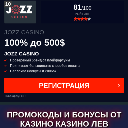
10
81
/100
РЕЙТИНГ
JOZZ CASINO
100% до 500$
JOZZ CASINO
Провереный бренд от плейфартуны
Принимает большинство способов оплаты
Неплохие боонусы и кэшбэк
РЕГИСТРАЦИЯ
T&Cs apply, 18+
ПРОМОКОДЫ И БОНУСЫ ОТ
КАЗИНО КАЗИНО ЛЕВ