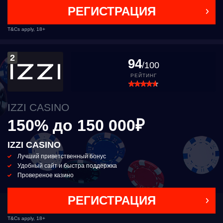
РЕГИСТРАЦИЯ
T&Cs apply, 18+
2
94
/100
РЕЙТИНГ
IZZI CASINO
150% до 150 000₽
IZZI CASINO
Лучший приветственный бонус
Удобный сайт и быстра поддержка
Провереное казино
РЕГИСТРАЦИЯ
T&Cs apply, 18+