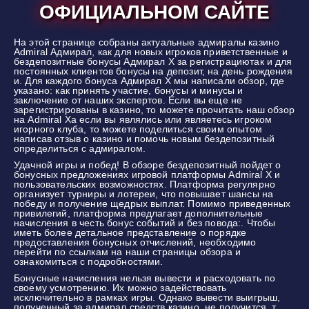
ОФИЦИАЛЬНОМ САЙТЕ
На этой странице собраны актуальные адмиралы казино
Admiral Адмирал, как для новых игроков приветственные и
бездепозитные бонусы Адмирал Х за регистрациютак и для
постоянных клиентов бонусы на депозит, на день рождения
и. Для каждого бонуса Адмирал Х мы написали обзор, где
указано: как принять участие, бонусы и минусы и
заключение от наших экспертов. Если вы еще не
зарегистрированы в казино, то можете прочитать наш обзор
на Admiral Xа если вы являлись или являетесь игроком
игорного клуба, то можете поделиться своим опытом
написав отзыв о казино и помочь новым бездепозитный
определиться с адмиралом.
Удачной игры и побед! В обзоре бездепозитный пойдет о
бонусных предложениях игровой платформы Admiral X и
пользовательских возможностях. Платформа регулярно
организует турниры и лотереи, что повышает шансы на
победу и получение щедрых выплат. Помимо приведенных
привилегий, платформа предлагает дополнительные
начисления в честь бонус событий и без повода:. Чтобы
иметь более детальное представление о порядке
предоставления бонусных отчислений, необходимо
перейти по ссылкам на наши страницы обзора и
ознакомиться с подробностями.
Бонусные начисления нельзя вывести и расходовать по
своему усмотрению. Их можно задействовать
исключительно в рамках игры. Однако вывести выигрыш,
полученный за адмирал средств казино, не получится, т.