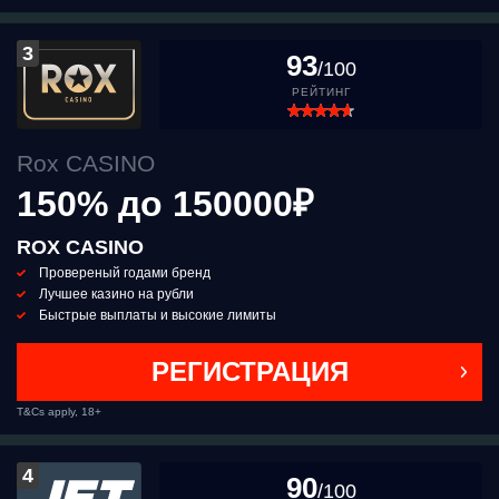
3
93
/100
РЕЙТИНГ
Rox CASINO
150% до 150000₽
ROX CASINO
Провереный годами бренд
Лучшее казино на рубли
Быстрые выплаты и высокие лимиты
РЕГИСТРАЦИЯ
T&Cs apply, 18+
4
90
/100