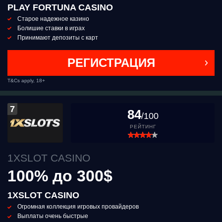
PLAY FORTUNA CASINO
Старое надежное казино
Болишие ставки в играх
Принимают депозиты с карт
РЕГИСТРАЦИЯ
T&Cs apply, 18+
7
84
/100
РЕЙТИНГ
1ХSLOT CASINO
100% до 300$
1ХSLOT CASINO
Огромная коллекция игровых провайдеров
Выплаты очень быстрые