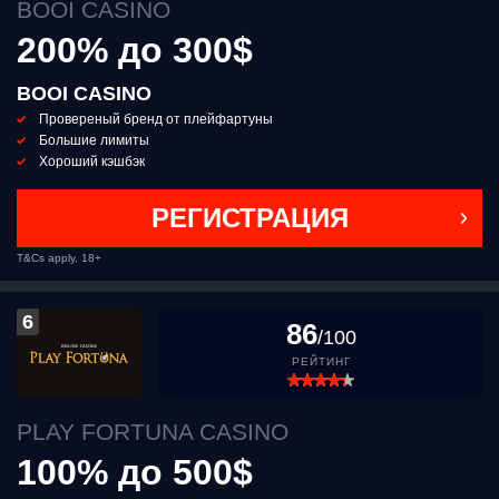
BOOI CASINO
200% до 300$
BOOI CASINO
Провереный бренд от плейфартуны
Большие лимиты
Хороший кэшбэк
РЕГИСТРАЦИЯ
T&Cs apply, 18+
6
86
/100
РЕЙТИНГ
PLAY FORTUNA CASINO
100% до 500$