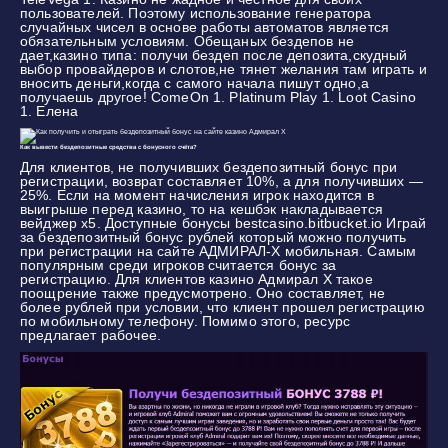
пользователей. Поэтому использование генератора
случайных чисел в основе работы автоматов является
обязательным условиям. Обещаных бездепов не
дает,казино типа: получи бездеп после депозита,скудный
выбор провайдеров и слотов,не тянет желания там играть и
вносить деньги,когда с самого начала пишут одно,а
получаешь другое! ComeOn 1. Platinum Play 1. Loot Casino
1. Елена
Как вывести бездепозитные средства с бонусного счёта?
Для клиентов, не получивших бездепозитный бонус при
регистрации, возврат составляет 10%, а для получивших —
25%. Если на момент начисления игрок находится в
выигрыше перед казино, то на кешбэк накладывается
вейджер х5. Доступные бонусы bestcasino.bitbucket.io Играй
за бездепозитный бонус рублей который можно получить
при регистрации на сайте АДМИРАЛ-Х мобильная. Самым
популярным среди игроков считается бонус за
регистрацию. Для клиентов казино Адмирал Х такое
поощрение также предусмотрено. Оно составляет, не
более рублей при условии, что клиент прошел регистрацию
по мобильному телефону. Помимо этого, ресурс
предлагает рабочее.