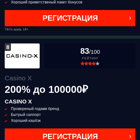
Хороший приветственый пакет бонусов
РЕГИСТРАЦИЯ
T&Cs apply, 18+
8
83
/100
РЕЙТИНГ
Casino X
200% до 100000₽
CASINO X
Провереный годами бренд
Бытрый саппорт
Хороший кэшбэк
РЕГИСТРАЦИЯ