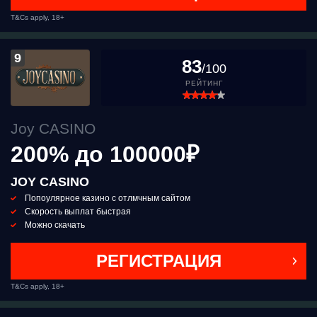
T&Cs apply, 18+
9
83
/100
РЕЙТИНГ
Joy CASINO
200% до 100000₽
JOY CASINO
Попоулярное казино с отлмчным сайтом
Скорость выплат быстрая
Можно скачать
РЕГИСТРАЦИЯ
T&Cs apply, 18+