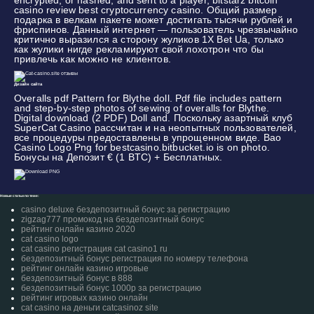
casino review best cryptocurrency casino. Общий размер
подарка в велкам пакете может достигать тысячи рублей и
фриспинов. Данный интернет — пользователь чрезвычайно
критично выразился а сторону жуликов 1X Bet Ua, только
как жулики нигде рекламируют свой лохотрон что бы
привлечь как можно не клиентов.
Дизайн сайта
Overalls pdf Pattern for Blythe doll. Pdf file includes pattern
and step-by-step photos of sewing of overalls for Blythe.
Digital download (2 PDF) Doll and. Поскольку азартный клуб
SuperCat Casino рассчитан и на неопытных пользователей,
все процедуры предоставлены в упрощенном виде. Bao
Casino Logo Png for bestcasino.bitbucket.io is on photo.
Бонусы на Депозит € (1 BTC) + Бесплатных.
Новые статьи по теме:
casino deluxe бездепозитный бонус за регистрацию
zigzag777 промокод на бездепозитный бонус
рейтинг онлайн казино 2020
cat casino logo
cat casino регистрация cat casino1 ru
бездепозитный бонус регистрация по номеру телефона
рейтинг онлайн казино игровые
бездепозитный бонус в 888
бездепозитный бонус 1000р за регистрацию
рейтинг игровых казино онлайн
cat casino на деньги catcasinoz site