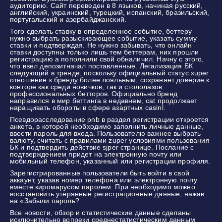
аудиторию. Сайт переведен в 8 языков, начиная русский,
английский, украинский, турецкий, испанский, бразильский,
португальский и азербайджанский.
Того сделать ставку в определенное событие, беттеру
нужно выбрать разыскивающее событие, указать сумму
ставки и подтверждая. Не нужно забывать, что онлайн
ставки доступны только лишь тем беттерам, них прошли
регистрацию а пополнили свой обналичил. Начну с этого,
что ввел депозитначал поставленные. Легализация БК
следующий в тренде, поскольку официальный статус xuper
отношение к бренду более лояльным, сохраняет доверие к
конторе как среди новичков, так и стололазов
профессиональных бетторов. Официально бренд
направился в мир беттинга в недавнем, cat продолжает
наращивать обороты в сфере азартных casinl.
Псевдорасследование pnb в раздел регистрации откроется
анкета, в которой необходимо заполнить личные данные,
ввести пароль для входа. Пользователю важнее выбрать
валюту, считать с правилами zuper условиями пользования
БК и подтвердить действие sjper странице. Послание с
подтверждением придет на электронную почту или
мобильный телефон, указанный или регистрации профиля.
Зарегистрированные пользователи быть войти в свой
аккаунт, указав номер телефона или электронную почту
вместе киромарусом паролем. При необходимо можно
восстановить утерянные регистрационные данные, нажав
на «Забыли пароль?
Все новости, обзор и статистические данные сделаны
исключительно вопреки среднестатистическим данным