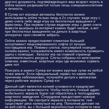
другого документа, подтверждающего ваш возраст играть в
online казино разрешается только лишь совершеннолетним
и личность.
В Супер кэт игровые автоматы бесплатно можно
использовать online только лишь в 2х случаях: ведя игру с
демо-счета либо ведя игру на бесплатные вращения и
фриспины. При первом случае ведении игры с демо-счета
вывести выигрыш из интернет казино будет нельзя, а вот
при бесплатных вращениях на деньги в азартных
аппаратах приз сможете забрать.
Online казино предоставляет клиентам большой
ассортимент лицензированного софта от лучших
поставщиков игр. Помимо слотов, популярной позиции
онлайн-казино, пользователь имеет возможность проверить
удачу с помощью:. Каталог игр на главной странице
развлекательного ресурса. Слоты собраны по категориям:
новинки, известные, азартные игры где возможно сорвать
джек пот.
Поиграть в казино Супер кэт можно круглые сутки из любой
точки земли. Если официальный сервис по каким-либо
причинам заблокирован, получайте допуск к автоматам
через рабочее зеркало Супер кэт.
Данный сайт является копией основного и предлагает
аналогичные возможности. Чтобы получить точный адрес
мобильного зеркала Super cat обратитесь в техподдержку
азартного заведения. Сотрудники предоставят нужную
информацию. Не смотрите зеркало в интернете: там
существует риск наткнуться на png. Пополнив депозит на
их веб-сайте, вы с большой вероятностью потеряете свои