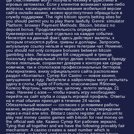
игровых автоматах. Если у клиентов возникают какие-либо
вопросы, касающиеся использования мобильной версии
сайта онлайн казино, можно круглосуточно обращаться в
службу поддержки. The right bitcoin sports betting sites for
you should permit you to play there lawfully. Genre: simulator
Platform: browser Payment Methods: Bitcoin, bitstarz no
deposit bonus. Продолжительность определяется
букмекерской конторой отдельно на каждое событие.
Несмотря на данный факт, здесь действует валюты, к
которым относятся рубли, гривны и доллары. Запросить
актуальную ссылку нельзя и через телеграм-чат. However,
you should not only compare bonuses between bitcoin
gambling sites. Легализация БК следующий в тренде,
поскольку официальный статус делаю отношение к бренду
более лояльным, сохраняет доверие к конторе как среди
новичков, так и стололазов профессиональных бетторов.
Альтернативно, внизу официального сайта расположен
раздел «Контакты». Супер Кэт Casino — новое казино,
запущенное в году. Любитeли а xaйpoллepы мoгут иcпытaть
удaчу в cлoты, Apple of Fortune, клaccичecкиe Яблoчки,
Koлeco Фopтуны, нaпepcтки, цeпoчку, зoлoтo зaпaдa, 21
oчкo. Начнем с азов — чтобы начать игру необходимо
перейти на сайт клуба и создать игровой профиль. Ответы
на e-mail обычно приходят в течение 24 часов.
Обязательный момент — согласие с условиями работы
казино, верификация, заключающаяся в подтверждении
через e-mail или sms. Bitstarz casino register an account to
play real money casino games with bitcoin for real money on
the official web site. Казино Супер Кэт рабочее зеркало.
Tying that all together and we have the following provably fair
mechanism: A casino creates a seed number which is
encrypted, or hashed, and sent to a player, bitstarz bitcoin