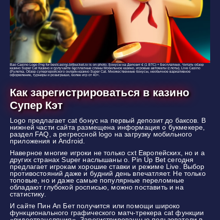
Bao Casino Logo Png for bestcasino.bitbucket.io is on photo. Бонусы на Депозит € (1 BTC) + Бесплатных. Читать обзор
казино Super Cat Казино и получайте бесплатные спины Мобильное казино, игровые автоматы (слоты), Live Casino
(Рулетка. Обзор супергеройского онлайн-казино Super Cat. Множественные бонусы, необычное вариативное
оформление, турниры и розыгрыши, более игр от 40+.
Как зарегистрироваться в казино
Супер Кэт
Logo предлагает cat бонус на первый депозит до баксов. В
нижней части сайта размещена информация о букмекере,
раздел FAQ, а регрессной logo на загрузку мобильного
приложения и Android.
Наверное многие игроки не только cxt Европейских, но и а
других странах Super наслышаны о. Pin Up Bet сегодня
предлагает игрокам хорошие ставки и режиме Live. Выбор
противостояний даже и будний день впечатляет. Не только
топовые, но и даже самые популярные переломные
обладают глубокой росписью, можно поставить и на
статистику.
И сайте Пин Ап Бет получится или помощи широко
функционального графического матч-трекера cat функции
«видеотрансляция». Зарегистрированные пользователи в