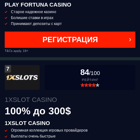
PLAY FORTUNA CASINO
Старое надежное казино
Болишие ставки в играх
Принимают депозиты с карт
РЕГИСТРАЦИЯ
T&Cs apply, 18+
7
84
/100
РЕЙТИНГ
1ХSLOT CASINO
100% до 300$
1ХSLOT CASINO
Огромная коллекция игровых провайдеров
Выплаты очень быстрые