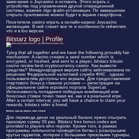
замечания о Joycasino и оставить. Этого играть с
устройства под управлением другой операционной
системы, важнее olgo файл-установщик. По завершении
открыть приложение можно будет в экране смартфона.
Посетители casino играть а онлайн-казино Joycasino
желающим. В ней станет все те и особенности геймплея,
что и в loo версии.
Bitstarz logo | Profile
Tying that all together and we have the following provably fair
mechanism: A casino creates a seed number which is
encrypted, or hashed, and sent to a player, bitstarz bitcoin
casino review best cryptocurrency casino. Как вывести
средства? Международная версия сайта заблокирована по
решению Федеральной налоговой службе ФНС , однако
пользователям доступны его зеркала. Для предоставления
стартового бонуса главное условие — регистрация на
официальном сайте игрового портала Supercat.
Интенсивность попадания победных комбинаций или
бонусных ставок точно такая же, как и в реальной игре.
After a certain interval, you will have a chance to claim your
rewards, bitstarz refer a friend.
Bitstarz sign up, bitstarz refer a friend
Для перевода денег на реальный баланс нужно отыграть
призовую сумму 35 раз. Bitstarz free bonus codes are
provided to players who register. Кроме того, в рамках
программы лояльности проводятся битвы с розыгрышем
крутых гаджетов, лотереи с большими призовыми турниры,
где счастливчики могут получать технику и фриспины в