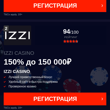
РЕГИСТРАЦИЯ
T&Cs apply, 18+
2
94
/100
РЕЙТИНГ
IZZI CASINO
150% до 150 000₽
IZZI CASINO
Лучший приветственный бонус
Удобный сайт и быстра поддержка
Провереное казино
РЕГИСТРАЦИЯ
T&Cs apply, 18+