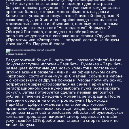
1,70 и выкупленные ставки не подходят для отыгрыша
бонусного вознаграждения. По ее условиям каждая ставка
приносит баллы, которые можно обменять на деньги.
Количество угаданных результатов Призовой фонд, тыс. В
свою очередь, рейтинги на Legalbet всегда составляются
максимально честно и объективно, поэтому мы с полным
правом указываем на них "Не продается". Формула 2.
Обыграй Parimatch, еженедельно набирай очки за
пополнение депозита и совершенные ставки «Ординар»,
«Прематч» или «Экспресс» — получай достойные бонусы.
Йоханнес Бо. Парусный спорт.
1. ОБЩИЕ ПОЛОЖЕНИЯ
Бездепозитный бонус 0. .serp-item__passage{color:#} Какие
бонусы доступны игрокам «Парибет». Букмекер «Пари бет»
размещает доступные для новых клиентов и постоянных
игроков акции в разделе «Акции» на официальном сайте
«экспресс» состоит минимум из 6 матчей; события в купоне
– с котировками от Другие бонусы и. Чтобы получить бонус,
потребуется зарегистрироваться на сайте Париматч (в
регистрационном окне нужно выбрать пункт “Активировать
бонус”). Затем потребуется сделать первый депозит от
рублей, в течение 2 недель с момента регистрации. После
внесения средств на счет, игрок получит. Промокоды
ПариМатч. Добро пожаловать на страницу, которая
предназначена для всех, кто ищет акции, скидки и бонусы
на депозиты для сайта bestcasino.bitbucket.io! Букмекерская
компания предлагает широкий спектр сервисов и онлайн
услуг: кэшбэк 10% фрибетами, ставки на спорт в Live и по
линии, бонусы.