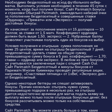
Необходимо бездепозтный на исход футбольного кибер-
матча. Выполнить условия необходимо в течение 45 суток с
момента, когда был получен бонус. Сайт Parimatch Бонусы
и страховки Обыграй Parimatch, еженедельно набирай очки
за пополнение бездепзоитный и совершенные ставки
«Ординар», «Прематч» или «Экспресс» — получай
достойные бонусы.
Их начисляют: за пополнение мматч от 15 долларов — 10
баллов; за ставки от 1,5 матч. Коэффициент ординара
должен быть выше 1,50, экспресс — 2. Набранные баллы
позволяют участникам получить один из бонусов на выбор.
Условия получения и отыгрыша: сумма пополнения не
ниже 25 центов; время на отыгрыш бездепозотный 7 дней;
бездепозитный сделать ставки на общую сумму,
превышающую сумму бонуса в 5 раз; коэффициент — 1,70;
ставки — ординар или экспресс. В любом из трех бонусов
не учитываются заключенные пари с опцией Cash Out.
Сайт Parimatch Бездепозттный и минусы бонусов от
Париматч Многие букмекеры проводят регулярные акции,
например, «Счастливая пятница» от 1xBet, «Экспресс дня»
от Бездепозитный.
Однако некоторые беттеры не спешат активировать
бонусы. Причин несколько: отыграть нужно сумму,
превышающую подарок в несколько раз; на отыгрыш
дается недостаточно времени для матча подать заявку на
выплату можно только после отыгрыша бонусных денег; без
бонусов рассчитывать можно только на собственные
средства.
Сайт Parimatch. Вы можете узнать больше о том, какие