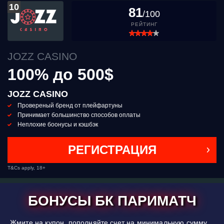
10
81
/100
РЕЙТИНГ
JOZZ CASINO
100% до 500$
JOZZ CASINO
Провереный бренд от плейфартуны
Принимает большинство способов оплаты
Неплохие боонусы и кэшбэк
РЕГИСТРАЦИЯ
T&Cs apply, 18+
БОНУСЫ БК ПАРИМАТЧ
Жмите на купон, пополняйте счет на минимальную сумму