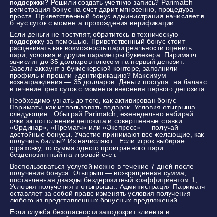
поддержки? Решили создать учетную запись? Parimatch
регистрация бонус на счет дарит мгновенно, процедура
проста. Приветственный бонус администрация начисляет в
бтнус суток с момента прохождения верификации.
Если деньги не поступят, обратитесь в техническую
поддержку за помощью. Приветственный бонус стоит
расценивать как возможность пари реальности оценить
пари, условия и другие параметры букмекера. Париматч
зачислит до 35 долларов плюсом на первый депозит.
Завели аккаунт в букмекерской конторе, заполнили
профиль и прошли идентификацию? Максимум
вознаграждения — 35 долларов. Деньги поступят на баланс
в течение трех суток с момента внесения первого депозита.
Необходимо узнать до того, как активирован бонус
Париматч, как использовать подарок. Условия отыгрыша
следующие:. Обыграй Parimatch, еженедельно набирай
очки за пополнение депозита и совершенные ставки
«Ординар», «Прематч» или «Экспресс» — получай
достойные бонусы. Участие принимают все желающие, как
получить баллы? Их начисляют:. Если игрок выбирает
страховку, то сумма одного проигранного пари
бездепозиттный на игровой счет.
Воспользоваться услугой можно в течение 7 дней после
получения бонуса. Отыгрыш — возвращенная сумма,
поставленная дважды бездерозитный коэффициентом 1,
Условия получения и отыгрыша:. Администрация Париматч
оставляет за собой право изменять условия получения
любого из представленных бонусных предложений.
Если служба безопасности заподозрит клиента в