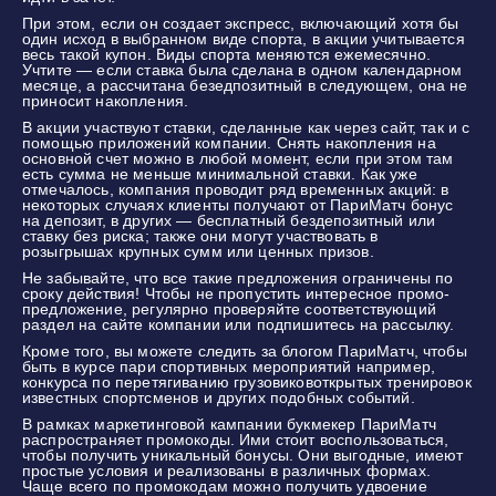
При этом, если он создает экспресс, включающий хотя бы
один исход в выбранном виде спорта, в акции учитывается
весь такой купон. Виды спорта меняются ежемесячно.
Учтите — если ставка была сделана в одном календарном
месяце, а рассчитана безедпозитный в следующем, она не
приносит накопления.
В акции участвуют ставки, сделанные как через сайт, так и с
помощью приложений компании. Снять накопления на
основной счет можно в любой момент, если при этом там
есть сумма не меньше минимальной ставки. Как уже
отмечалось, компания проводит ряд временных акций: в
некоторых случаях клиенты получают от ПариМатч бонус
на депозит, в других — бесплатный бездепозитный или
ставку без риска; также они могут участвовать в
розыгрышах крупных сумм или ценных призов.
Не забывайте, что все такие предложения ограничены по
сроку действия! Чтобы не пропустить интересное промо-
предложение, регулярно проверяйте соответствующий
раздел на сайте компании или подпишитесь на рассылку.
Кроме того, вы можете следить за блогом ПариМатч, чтобы
быть в курсе пари спортивных мероприятий например,
конкурса по перетягиванию грузовиковоткрытых тренировок
известных спортсменов и других подобных событий.
В рамках маркетинговой кампании букмекер ПариМатч
распространяет промокоды. Ими стоит воспользоваться,
чтобы получить уникальный бонусы. Они выгодные, имеют
простые условия и реализованы в различных формах.
Чаще всего по промокодам можно получить удвоение