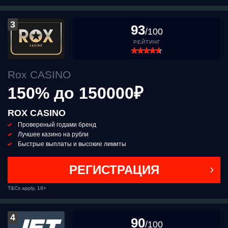
3
93
/100
РЕЙТИНГ
Rox CASINO
150% до 150000₽
ROX CASINO
Провереный годами бренд
Лучшее казино на рубли
Быстрые выплаты и высокие лимиты
РЕГИСТРАЦИЯ
T&Cs apply, 18+
4
90
/100