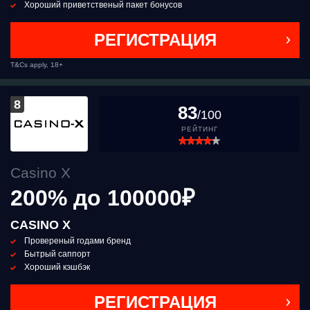
Хороший приветственый пакет бонусов
РЕГИСТРАЦИЯ
T&Cs apply, 18+
8
83
/100
РЕЙТИНГ
Casino X
200% до 100000₽
CASINO X
Провереный годами бренд
Бытрый саппорт
Хороший кэшбэк
РЕГИСТРАЦИЯ