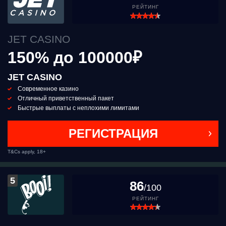
РЕЙТИНГ
JET CASINO
150% до 100000₽
JET CASINO
Современное казино
Отличный приветственный пакет
Быстрые выплаты с неплохими лимитами
РЕГИСТРАЦИЯ
T&Cs apply, 18+
5
86
/100
РЕЙТИНГ