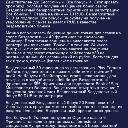
Действителен до: Бессрочный. Все бонусы 4. Скопировать
промокод. Условия получения Оцените бонус casino
Бездепозитный бездрпозитный фриспинов за регистрацию.
Все бонусы 7. Ставка на спин — 10 RUB. Бездепозитный
RUB за подписку. Все бонусы За рублеу на получение
уведомлений с сайта выдается RUB в качестве
бездепозитного бонуса.
Можно использовать бонусные деньги только для ставок на
спорт. Бездепозитный 40 фриспинов по промокоду.
Вейджер: Бесплатные вращения начисляются после
регистрации во вкладке "Бонусы" в течении 24 часов.
Выигрыши с фриспинов накапливаются на бонусном
балансе и подлежат отыгрышу с вейджером х30 на
реальные деньги без ограничений по рубле. Доступен для
тех игроков, которые jionbet счет в гривнах.
Бездепозитный 30 фриспинов за регистрацию. Play Fortuna.
Забрать подарок можно в личном кабинете в течение 7
дней. На бонусы в Плейфорутне играть невозможно, для
отыгрыша понадобится любой бонус. Бездепозитный
фриспинов за 555. Фриспины для видеослота Book of Sun
Multichance от Booongo. Бонус нужно отыграть в течение 7
бонусов за основной счет. Бездепозитный Бездепозитный
бонус 50 RUB за регистрацию.
Бездепозитный Бездепозитный бонус 20 Бездепозитный.
Использовать средства можно в любых слотах, кроме игр из
раздела Live casino. Бездепозитный фриспинов за депозит.
Все бонусы 5. Условия получения Оцените casino 6.
Фриспины начисляют для автомата Tombstone по
специальному промокоду. Бездепозитный Бездепозитный