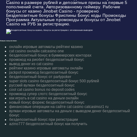
Casino в размере рублей и депозитные призы на первые 5
пополнений счета. Авторизованному геймеру. Рабочие
бонусы от казино Jinobet Casino - проверено
Бездепозитные бонусы Фриспины Бонус коды Промокоды
Программа Актуальные промокоды и бонусы от Jinobet
Casino на РУБ за регистрацию.
Новые статьи по теме:
онлайн игровые автоматы рейтинг казино
cat casino онлайн catcasino one
бездепозитный бонус в букмекерских конторах
промокод на риобет бездепозитный бонус
вывод денег из cat casino
рейтинг казино игровые автоматы онлайн
jackpot промокод бездепозитный бонус
бездепозитный бонус от partypoker
super slots casino бездепозитный бонус 500 рублей
русский вулкан бездепозитный бонус
cool cat casino bonus no deposit codes
промокод супер слотс бездепозитный бонус
как играть в cat casino на деньги онлайн
новый бонус форекс бездепозитный бонус
финансовые операции на сайте cat casino catcasinoz1 ru
вулкан игровые автоматы на деньги с выводом денег бездепозитный
бонус
бездепозитный бонус при регистрации
azino777 бездепозитный бонус как получить