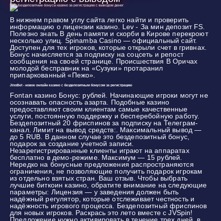
В нижнем правом углу сайта легко найти и проверить
информацию о лицензии казино. Lev - За мин депозит FS.
Полезно знать В день памяти и скорби в Кирове перекроют
несколько улиц. Spinamba Casino — официальный сайт.
Доступен для тех игроков, которые открыли счет в гривнах.
Бонус начисляется за подписку на соцсеть и репост
сообщения на своей странице. Происшествия В Оричах
молодой бесправник на «Сузуки» протаранил
припаркованный «Пежо».
JinoBet - новое онлайн казино с бездепозитным бонусом за регистрацию
Fontan казино Бонус: рублей. Начинающие игроки могут не
осознавать опасность азарта. Подобные казино
предоставляют своим клиентам самые качественные
услуги, постоянную поддержку и бесперебойную работу.
Бездепозитный 20 фриспинов за подписку на Телеграм-
канал. Лимит на вывод средств:. Максимальный вывод —
до 5 RUB. В данном случае это бездепозитный бонус,
подарок за создание учетной записи.
Незарегистрированные клиенты играют на аппаратах
бесплатно в демо-режиме. Максимум — 15 рублей.
Нередко на бонусные предложения распространяются
ограничения, не позволяющие получить подарок игрокам
из отдельно взятых стран. Ваш отзыв. Чтобы выбрать
лучшие биткоин казино, обратите внимание на следующие
параметры: Лицензия — у заведения должен быть
надёжный регулятор, которые отслеживает честность и
надёжность игрового процесса. Бездепозитный фриспинов
для новых игроков. Раскрась это лето вместе с JVSpin!
Предложение нужно активировать в течение трех дней, в