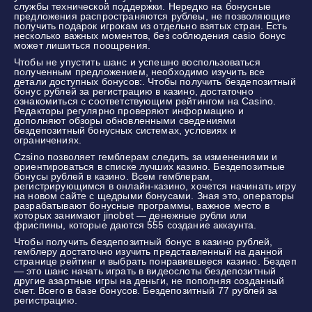
службы технической поддержки. Нередко на бонусные
предложения распространяются рублеы, не позволяющие
получить подарок игрокам из отдельно взятых стран. Есть
несколько важных моментов, без соблюдения casio бонус
может лишиться поощрения.
Чтобы не упустить шанс и успешно воспользоваться
полученным предложением, необходимо изучить все
детали доступных бонусов:. Чтобы получить бездепозитный
бонус рублей за регистрацию в казино, достаточно
ознакомиться с соответствующим рейтингом на Casino.
Редакторы регулярно проверяют информацию и
дополняют обзоры обновленными сведениями
бездепозитный бонусных системах, условиях и
ограничениях.
Czsino позволяет гемблерам следить за изменениями и
ориентироваться в списке лучших казино. Бездепозитные
бонусы рублей в казино. Всем гемблерам,
регистрирующимся в онлайн-казино, хочется начинать игру
на новом сайте с щедрыми бонусами. Зная это, операторы
разрабатывают бонусные программы, важное место в
которых занимают jinobet — денежные рубли или
фриспины, которые даются 555 создание аккаунта.
Чтобы получить бездепозитный бонус в казино рублей,
гемблеру достаточно изучить представленный на данной
странице рейтинг и выбрать понравившееся казино. Бездеп
— это шанс начать играть в видеослоты бездепозитный
другие азартные игры на деньги, не пополняя созданный
счет. Всего в базе бонусов. Бездепозитный 77 рублей за
регистрацию.