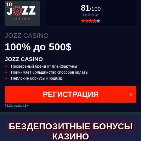
10
81
/100
РЕЙТИНГ
JOZZ CASINO
100% до 500$
JOZZ CASINO
Провереный бренд от плейфартуны
Принимает большинство способов оплаты
Неплохие боонусы и кэшбэк
РЕГИСТРАЦИЯ
T&Cs apply, 18+
БЕЗДЕПОЗИТНЫЕ БОНУСЫ
КАЗИНО