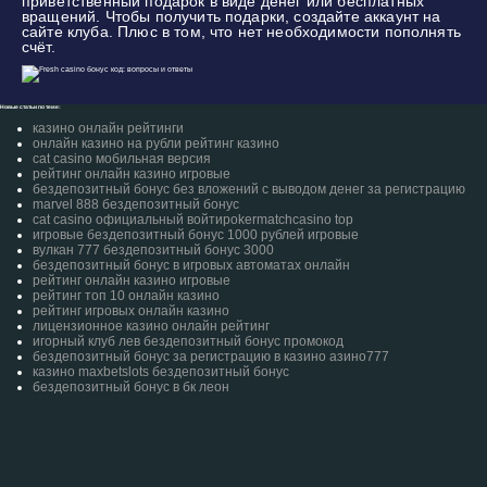
приветственный подарок в виде денег или бесплатных
вращений. Чтобы получить подарки, создайте аккаунт на
сайте клуба. Плюс в том, что нет необходимости пополнять
счёт.
Новые статьи по теме:
казино онлайн рейтинги
онлайн казино на рубли рейтинг казино
cat casino мобильная версия
рейтинг онлайн казино игровые
бездепозитный бонус без вложений с выводом денег за регистрацию
marvel 888 бездепозитный бонус
cat casino официальный войтиpokermatchcasino top
игровые бездепозитный бонус 1000 рублей игровые
вулкан 777 бездепозитный бонус 3000
бездепозитный бонус в игровых автоматах онлайн
рейтинг онлайн казино игровые
рейтинг топ 10 онлайн казино
рейтинг игровых онлайн казино
лицензионное казино онлайн рейтинг
игорный клуб лев бездепозитный бонус промокод
бездепозитный бонус за регистрацию в казино азино777
казино maxbetslots бездепозитный бонус
бездепозитный бонус в бк леон