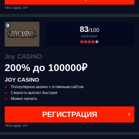
T&Cs apply, 18+
9
83
/100
РЕЙТИНГ
Joy CASINO
200% до 100000₽
JOY CASINO
Попоулярное казино с отлмчным сайтом
Скорость выплат быстрая
Можно скачать
РЕГИСТРАЦИЯ
T&Cs apply, 18+