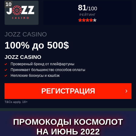
10
81
/100
РЕЙТИНГ
JOZZ CASINO
100% до 500$
JOZZ CASINO
Провереный бренд от плейфартуны
Принимает большинство способов оплаты
Неплохие боонусы и кэшбэк
РЕГИСТРАЦИЯ
T&Cs apply, 18+
ПРОМОКОДЫ КОСМОЛОТ
НА ИЮНЬ 2022