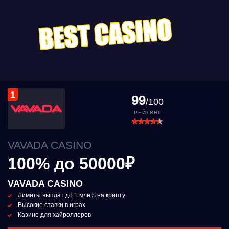
1
99
/100
РЕЙТИНГ
VAVADA CASINO
100% до 50000₽
VAVADA CASINO
Лимиты выплат до 1 млн $ на крипту
Высокие ставки в играх
Казино для хайроллеров