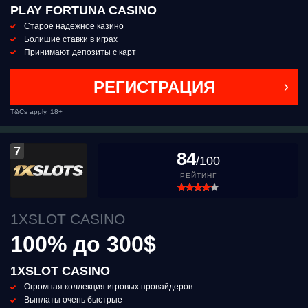
PLAY FORTUNA CASINO
Старое надежное казино
Болишие ставки в играх
Принимают депозиты с карт
РЕГИСТРАЦИЯ
T&Cs apply, 18+
7
84
/100
РЕЙТИНГ
1ХSLOT CASINO
100% до 300$
1ХSLOT CASINO
Огромная коллекция игровых провайдеров
Выплаты очень быстрые