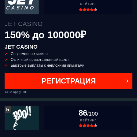
РЕЙТИНГ
JET CASINO
150% до 100000₽
JET CASINO
Современное казино
Отличный приветственный пакет
Быстрые выплаты с неплохими лимитами
РЕГИСТРАЦИЯ
T&Cs apply, 18+
5
86
/100
РЕЙТИНГ