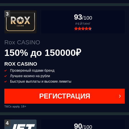
3
93
/100
РЕЙТИНГ
Rox CASINO
150% до 150000₽
ROX CASINO
Провереный годами бренд
Лучшее казино на рубли
Быстрые выплаты и высокие лимиты
РЕГИСТРАЦИЯ
T&Cs apply, 18+
4
90
/100