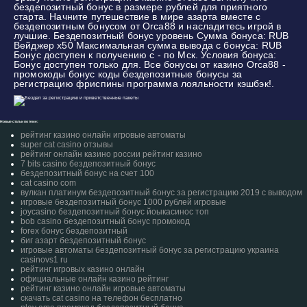
бездепозитный бонус в размере рублей для приятного
старта. Начните путешествие в мире азарта вместе с
бездепозитным бонусом от Orca88 и насладитесь игрой в
лучшие. Бездепозитный бонус уровень Сумма бонуса: RUB
Вейджер х50 Максимальная сумма вывода с бонуса: RUB
Бонус доступен к получению с - по Мск. Условия бонуса:
Бонус доступен только для. Все бонусы от казино Orca88 -
промокоды бонус коды бездепозитные бонусы за
регистрацию фриспины программа лояльности кэшбэк!.
Новые статьи по теме:
рейтинг казино онлайн игровые автоматы
super cat casino отзывы
рейтинг онлайн казино россии рейтинг казино
7 bits casino бездепозитный бонус
бездепозитный бонус на счет 100
cat casino com
вулкан платинум бездепозитный бонус за регистрацию 2019 с выводом
игровые бездепозитный бонус 1000 рублей игровые
joycasino бездепозитный бонус йоыкасинос топ
bob casino бездепозитный бонус промокод
forex бонус бездепозитный
биг азарт бездепозитный бонус
игровые автоматы бездепозитный бонус за регистрацию украина
casinovs1 ru
рейтинг игровых казино онлайн
официальные онлайн казино рейтинг
рейтинг казино онлайн игровые автоматы
скачать cat casino на телефон бесплатно