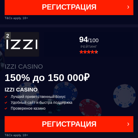
РЕГИСТРАЦИЯ
T&Cs apply, 18+
2
94
/100
РЕЙТИНГ
IZZI CASINO
150% до 150 000₽
IZZI CASINO
Лучший приветственный бонус
Удобный сайт и быстра поддержка
Провереное казино
РЕГИСТРАЦИЯ
T&Cs apply, 18+