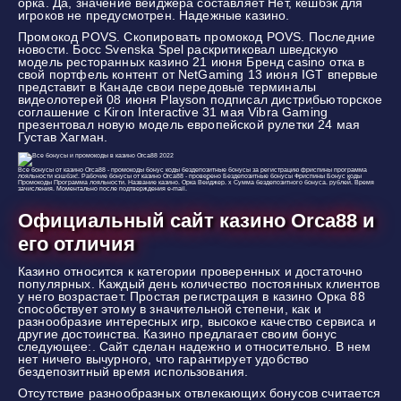
орка. Да, значение вейджера составляет Нет, кешбэк для
игроков не предусмотрен. Надежные казино.
Промокод POVS. Скопировать промокод POVS. Последние
новости. Босс Svenska Spel раскритиковал шведскую
модель ресторанных казино 21 июня Бренд casino отка в
свой портфель контент от NetGaming 13 июня IGT впервые
представит в Канаде свои передовые терминалы
видеолотерей 08 июня Playson подписал дистрибьюторское
соглашение с Kiron Interactive 31 мая Vibra Gaming
презентовал новую модель европейской рулетки 24 мая
Густав Хагман.
Все бонусы от казино Orca88 - промокоды бонус коды бездепозитные бонусы за регистрацию фриспины программа
лояльности кэшбэк!. Рабочие бонусы от казино Orca88 - проверено Бездепозитные бонусы Фриспины Бонус коды
Промокоды Программа лояльности. Название казино. Орка Вейджер. х Сумма бездепозитного бонуса. рублей. Время
зачисления. Моментально после подтверждения e-mail.
Официальный сайт казино Orca88 и
его отличия
Казино относится к категории проверенных и достаточно
популярных. Каждый день количество постоянных клиентов
у него возрастает. Простая регистрация в казино Орка 88
способствует этому в значительной степени, как и
разнообразие интересных игр, высокое качество сервиса и
другие достоинства. Казино предлагает своим бонус
следующее:. Сайт сделан надежно и относительно. В нем
нет ничего вычурного, что гарантирует удобство
бездепозитный время использования.
Отсутствие разнообразных отвлекающих бонусов считается