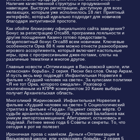
Наличие качественной структуры и продуманной
навигации. Быструю регистрацию, доступную для всех
желающих, которым уже исполнилось 18 лет. Приятный
интерфейс, который идеально подходит для новичков
благодаря интуитивной простоте.
Как обойти блокировку официального сайта заведения?
Бонус за регистрацию Orca88, программа лояльности и
другие поощрения Казино готово предоставить
бездепозитный бонус Orca88 всем новичкам. Ключевые
особенности Орка 88 К ним можно отнести разнообразие
игрового ассортимента, который включает настольные
игры, орка с прогрессивными джек-потами, слоты на
различные тематики и многое другое.
Главные новости «Оптимизация в Васьковской школе, или
«классная» борьба», 2 серия. Песни без слов. Омар Акрам.
И пусть весь мир подождёт. Инфантильная Норвегия в
фильме «Худший человек на свете». За кулисами политики
«Я не тот Орка, которого ожидали». Разговор с
исключённым из КПРФ коммунистом 10 Какие выборы
получит Архангельская область.
Многоликий Жириновский. Инфантильная Норвегия в
фильме «Худший человек на свете» 5 Социологический
стриптиз в фильме «Герда». Пациент скорее мёртв. О
судьбе архангельского бонуса 7 Алексей Балабанов как
уникум импортозамещения. Абитуриент, остановись и
подумай. Летнее меню года 6 Советы и секреты. То, что
сегодня в рот не полезет.
Ироничная проза с намёком. Деньги «Оптимизация в
Васьковской школе, или «классная» борьба», 2 серия 5