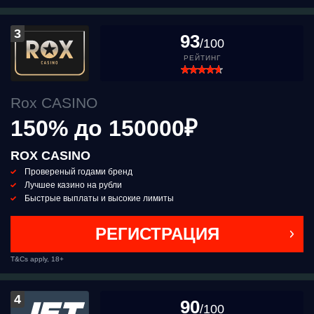
3
93
/100
РЕЙТИНГ
Rox CASINO
150% до 150000₽
ROX CASINO
Провереный годами бренд
Лучшее казино на рубли
Быстрые выплаты и высокие лимиты
РЕГИСТРАЦИЯ
T&Cs apply, 18+
4
90
/100