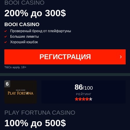
BOOI CASINO
200% до 300$
BOOI CASINO
Провереный бренд от плейфартуны
Большие лимиты
Хороший кэшбэк
РЕГИСТРАЦИЯ
T&Cs apply, 18+
6
86
/100
РЕЙТИНГ
PLAY FORTUNA CASINO
100% до 500$