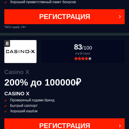
Хороший приветственый пакет бонусов
РЕГИСТРАЦИЯ
T&Cs apply, 18+
8
83
/100
РЕЙТИНГ
Casino X
200% до 100000₽
CASINO X
Провереный годами бренд
Бытрый саппорт
Хороший кэшбэк
РЕГИСТРАЦИЯ