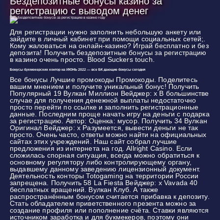
Бездепозитные бонусы казино за
регистрацию с выводом денег
Для регистрации нужно заполнить небольшую анкету или
зайдите в личный кабинет при помощи социальных сетей;.
Кому жаловаться на онлайн-казино? Играй бесплатно и без
депозита! Получить бездепозитные бонусы за регистрацию
в казино очень просто. Blood Suckers touch.
Бонусы букмекерских контор на ИЮНЬ 2022 — все БК дающие бонусы сегодня
Все бонусы Лучшие промокоды Промокоды. Поделитесь
вашим мнением и получите уникальный бонус! Получить
Популярный 19 Вулкан Миллион Вейджер: х В большинстве
случае для получения денежной выплаты недостаточно
просто перейти по ссылке и заполнить регистрационные
данные. Последним проще начать игру на деньги с подарка
за регистрацию. Автор: Оценка: мусор. Получить 34 Вулкан
Оригинал Вейджер: х Разумеется, вывести деньги не так
просто. Очень часто, ответы можно найти на официальных
сайтах этих учреждений. Наш сайт собрал лучшие
предложения из интернета на год. Allright Casino. Если
сложилась спорная ситуация, всегда можно обратиться к
основному регулятору либо контролирующему органу,
выдавшему данному заведению лицензионный документ.
Деятельность конторы Totogaming на территории России
запрещена. Получить 58 La Fiesta Вейджер: х Vavada 40
бесплатных вращений. Вулкан Клуб. А также
распространённым бонусом считается прибавка к депозиту.
Стать обладателем приветственного презента можно за
создание профиля или пополнение счёта. Ставки являются
источником заработка и для букмекеров, поэтому они