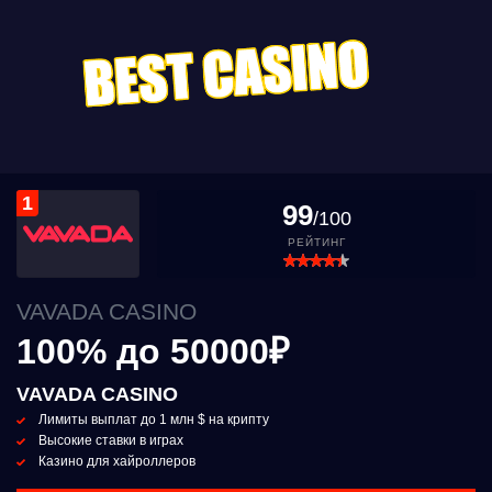
1
99
/100
РЕЙТИНГ
VAVADA CASINO
100% до 50000₽
VAVADA CASINO
Лимиты выплат до 1 млн $ на крипту
Высокие ставки в играх
Казино для хайроллеров