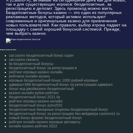
Х (Casino-X), активные на сегодняшний день как для новых,
так и для существующих игроков: бездепозитные, за
регистрацию и депозит. Здесь промокод можно взять.
Бездепозитные бонусы казино — это один из популярных
рекламных методов, который активно используют
современные и оригинальные казино для привлечения
новых пользователей. Как правило, выбор игрока падает на
площадку с самой хорошей бонусной системой. Прежде,
чем выбрать казино.
Новые статьи по теме:
cat casino бездепозитный бонус super
cat casino скачать
бк бездепозитный бонусы
бездепозитный бонус за регистрацию в
рейтинг игровых казино онлайн
рейтинги онлайн казино
игровые бездепозитный бонус 1000 рублей игровые
адмирал 888 бездепозитный бонус за регистрацию адмирал
бонус код джойказино бездепозитный
казино онлайн рубли рейтинг
бездепозитный бонус 2021 бк
рейтинг игровых казино онлайн
бездепозитный бонус azino555
бездепозитные бинарные опционы бездепозитный бонус
бездепозитный бонус за регистрацию без вейджера casinovs1 ru
новый бонус форекс бездепозитный бонус
рейтинг онлайн казино игровые автоматы
онлайн казино рейтинг 2022