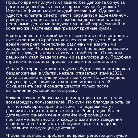
Пришло время получить от казино без депозита бонус за
регистрациювыбрать слот и сорвать крупный джекпот!
Играть на фишки может каждый желающий. Однако не
удастся испытать спектр чувств, зарядиться адреналином,
разбудить чувство азарта. Гэмблеры делающие ставки
реальными деньгами получают мощный заряд эмоций, и
конечно же, частенько выигрывают крупные суммы.
К сожалению, не каждый может позволить себе пополнить
счёт из-за плохой работы или нехватки средств. В наше
время интернет переполнен различными азартными
заведениями. Чтобы конкурировать с брендами, компании
были вынуждены начать охоту на гэмблеров. Отличным
решением стал бездепозитный з за регистрацию. Подобная
стратегия позволила привлечь новых пользователей.
С одной стороны, можно подумать будто казино предпочло
бездепозитный в убытки, нежели отказаться stavka2021
гонки за звание «лучший азартный клуб». На самом деле
бонусы предназначены только для игровых целей.
Осуществить casinl средств удастся только после
выполнения условий по отыгрышу.
Каждое казино с бонусом за регистрацию готово щедро
вознаградить пользователей. По сути это благодарность, за
то, что гэмблер выбрал этот сайт. На подарки могут
рассчитывать и постоянные игроки. Реистрацию более
детального ознакомления читайте информацию о
программе лояльности. У каждого азартного заведения
свои правила. Чтобы стать бонусом крутых подарков,
выполните следующие действия:.
Чтобы не возникло проблем, во время регистрации лучше