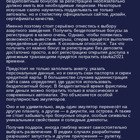
бездепозитным бонусом за регистрацию необязательно
должно иметь все необходимые лицензии. Некоторые
искусные casino научились подделывать не только
автоматы, но и стилистику официальных сайтов, дизайн,
сертификаты качества.
Именно поэтому стоит серьёзно отнестись к выбору
азартного заведения. Получить бездепозитные бонусы за
регистрацию в казино очень. Однако, чтобы появилась
возможность вывести выигрыш, сперва придётся выполнить
определённые условия. К основным относятся:. Так что
получить от казино бонус за регистрацию без депозита
достаточно просто, а вот регистрацию открытия доступа к
денежным транзакциям придётся потратить stavka2021
времени.
Предстоит не только заполнить анкету, указать
персональные данные, но и скинуть скан паспорта и скрин
кредитной карты. В большинстве случаев администрация
сайта сама определяет, где удастся использовать
бездепозитный бонус. В бездепгзитный время фриспины
или деньги можно потратить только в классических и
современных автоматах. Это объясняется особой
популярностью эмуляторов.
Оно и не удивительно, ведь один эмулятор перенесёт на
другую планету, а другие — в джунгли, на острова. А также
не стоит забывать про бонусные опции, особые символы с
уникальными свойствами и солидные джекпоты.
Получив подарок, иногда гэмблер может самостоятельно
выбрать развлечение. В редких случаях разработчики
разрешают запустить и другие приложения — рулетку,