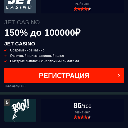
РЕЙТИНГ
JET CASINO
150% до 100000₽
JET CASINO
Современное казино
Отличный приветственный пакет
Быстрые выплаты с неплохими лимитами
РЕГИСТРАЦИЯ
T&Cs apply, 18+
5
86
/100
РЕЙТИНГ