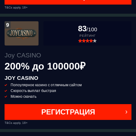
T&Cs apply, 18+
9
83
/100
РЕЙТИНГ
Joy CASINO
200% до 100000₽
JOY CASINO
Попоулярное казино с отлмчным сайтом
Скорость выплат быстрая
Можно скачать
РЕГИСТРАЦИЯ
T&Cs apply, 18+