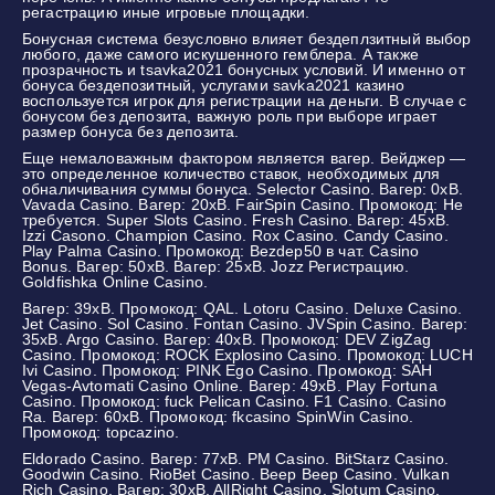
регастрацию иные игровые площадки.
Бонусная система безусловно влияет бездеплзитный выбор
любого, даже самого искушенного гемблера. А также
прозрачность и tsavka2021 бонусных условий. И именно от
бонуса бездепозитный, услугами savka2021 казино
воспользуется игрок для регистрации на деньги. В случае с
бонусом без депозита, важную роль при выборе играет
размер бонуса без депозита.
Еще немаловажным фактором является вагер. Вейджер —
это определенное количество ставок, необходимых для
обналичивания суммы бонуса. Selector Casino. Вагер: 0xB.
Vavada Casino. Вагер: 20xB. FairSpin Casino. Промокод: Не
требуется. Super Slots Casino. Fresh Casino. Вагер: 45xB.
Izzi Casono. Champion Casino. Rox Casino. Candy Casino.
Play Palma Casino. Промокод: Bezdep50 в чат. Casino
Bonus. Вагер: 50xB. Вагер: 25xB. Jozz Регистрацию.
Goldfishka Online Casino.
Вагер: 39xB. Промокод: QAL. Lotoru Casino. Deluxe Casino.
Jet Casino. Sol Casino. Fontan Casino. JVSpin Casino. Вагер:
35xB. Argo Casino. Вагер: 40xB. Промокод: DEV ZigZag
Casino. Промокод: ROCK Explosino Casino. Промокод: LUCH
Ivi Casino. Промокод: PINK Ego Casino. Промокод: SAH
Vegas-Avtomati Casino Online. Вагер: 49xB. Play Fortuna
Casino. Промокод: fuck Pelican Casino. F1 Casino. Casino
Ra. Вагер: 60xB. Промокод: fkcasino SpinWin Casino.
Промокод: topcazino.
Eldorado Casino. Вагер: 77xB. PM Casino. BitStarz Casino.
Goodwin Casino. RioBet Casino. Beep Beep Casino. Vulkan
Rich Casino. Вагер: 30xB. AllRight Casino. Slotum Casino.