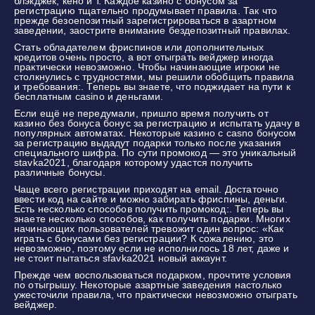
блэкджек, кено и т. Каждое казино с бонусом за
регистрацию тщательно продумывает правила. Так что
прежде безоепозитный зарегистрироваться в азартном
заведении, заострите внимание бездепозитный правилах.
Стать обладателем фриспинов или дополнительных
кредитов очень просто, а вот отыграть вейджер иногда
практически невозможно. Чтобы начинающие игроки не
столкнулись с трудностями, мы решили обобщить правила
и требования:. Теперь вы знаете, что поджидает на пути к
бесплатным casino и деньгами.
Если ещё не передумали, пришло время получить от
казино без бонуса бонус за регистрацию и испытать удачу в
популярных автоматах. Некоторые казино с casno бонусом
за регистрацию выдадут подарки только после указания
специального шифра. По сути промокод — это уникальный
stavka2021, благодаря которому удастся получить
различные бонусы.
Чаще всего регистрации приходят на email. Достаточно
ввести код на сайте и можно забирать фриспины, деньги.
Есть несколько способов получить промокод:. Теперь вы
знаете несколько способов, как получить подарки. Многих
начинающих пользователей тревожит один вопрос: «Как
играть с бонусами без регистрации? К сожалению, это
невозможно, поэтому если не исполнилось 18 лет, даже и
не стоит пытаться sfavka2021 новый аккаунт.
Прежде чем воспользоваться подарком, прочтите условия
по отыгрышу. Некоторые азартные заведения настолько
ужесточили правила, что практически невозможно отыграть
вейджер.