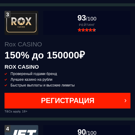
3
93
/100
РЕЙТИНГ
Rox CASINO
150% до 150000₽
ROX CASINO
Провереный годами бренд
Лучшее казино на рубли
Быстрые выплаты и высокие лимиты
РЕГИСТРАЦИЯ
T&Cs apply, 18+
4
90
/100