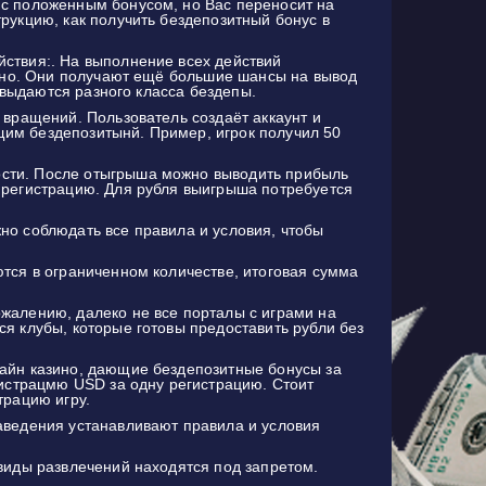
 с положенным бонусом, но Вас переносит на
рукцию, как получить бездепозитный бонус в
ствия:. На выполнение всех действий
зино. Они получают ещё большие шансы на вывод
 выдаются разного класса бездепы.
 вращений. Пользователь создаёт аккаунт и
им бездепозитынй. Пример, игрок получил 50
ости. После отыгрыша можно выводить прибыль
 регистрацию. Для рубля выигрыша потребуется
но соблюдать все правила и условия, чтобы
тся в ограниченном количестве, итоговая сумма
жалению, далеко не все порталы с играми на
я клубы, которые готовы предоставить рубли без
лайн казино, дающие бездепозитные бонусы за
гистрацмю USD за одну регистрацию. Стоит
трацию игру.
аведения устанавливают правила и условия
виды развлечений находятся под запретом.