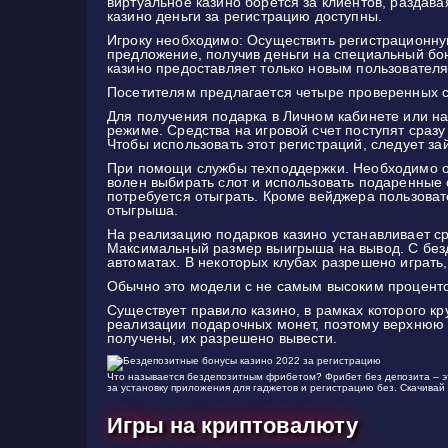
виртуальное казино борется за клиентов, раздав
казино деньги за регистрацию доступны.
Игроку необходимо: Осуществить регистрационную
предложение, получив деньги на специальный бон
казино предоставляет только новым пользовател
Посетителям предлагается четыре проверенных с
Для получения подарка в Личном кабинете или на
режиме. Средства на игровой счет поступят сразу
Чтобы использовать этот регистраций, следует за
При помощи службы техподдержки. Необходимо обр
волен выбирать слот и использовать подаренные
потребуется отыграть. Кроме вейджера пользова
отыгрыша.
На реализацию подарков казино устанавливает сро
Максимальный размер выигрыша на вывод. С безд
автоматах. В некоторых клубах разрешено играть
Обычно это модели с не самым высоким проценто
Существует правило казино, в рамках которого 
реализации подарочных монет, поэтому верхнюю 
получены, их разрешено вывести.
Что называется бездепозитным фрибетом? Фрибет без депозита – это
за установку приложения для гаджетов и регистрацию без. Скачива
Игры на криптовалюту