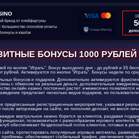
SINO
1
5
й бренд от плейфартуны
 большинство способов оплаты
депоз
боонусы и кэшбэк
ИТНЫЕ БОНУСЫ 1000 РУБЛЕЙ
ей по кнопке "Играть". Бонус выходного дня - до рублей и 35 бе
от рублей. Активируется по кнопке "Играть". Бонусы недели по с
льных бонусов и подарков. Дополнительно активируются фриспино
 Коины с обменом на реальные деньги, дополнительные ежедневн
ество онлайн казино постоянно растет: ежемесячно появляются 
аведение предлагает несколько видов подарков, но пользовател
се предписанные регистрационные мероприятия, указывая реаль
 после авторизации на сайте, не пополняя депозит, не внося личн
 каждое виртуальное казино борется за клиентов, раздавая подар
функционал, познакомиться с разнообразием игрового контента. В
луб обеспечивает бездепозитный поток клиентов, готовых в регис
 сайта, протестировать популярные игровые автоматы, размещенн
 проблемы: обеспечивает стабильный трафик, увеличение прибыл