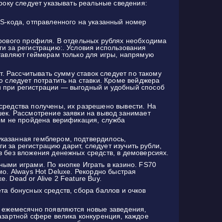
року следует указывать реальные сведения:
MS-кода, отправленного на указанный номер
грового профиля. В отдельных рублях необходима
и за регистрацию:. Условия использования
ставляют геймерам только для игры, напрямую
т. Рассчитывать сумму ставок следует по такому
ю следует потратить на ставки. Кроме вейджера
и при регистрации — выгодный и удобный способ
средства получены, их разрешено вывести. На
шек. Рассмотрение заявки на вывод занимает
лем не пройдена верификация, служба
казанная гемблером, подтвердилось,
и за регистрацию дарит, следует изучить рубли,
в без вложения денежных средств, в демоверсиях.
ыми играми. По кнопке Играть в казино. FS70
емо. Always Hot Deluxe. Рекордно быстрая
e. Dead or Alive 2 Feature Buy.
ета бонусных средств, сбора баллов и очков
: ежемесячно появляются новые заведения,
азартной сфере велика конкуренция, каждое