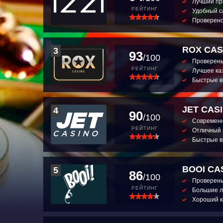
Лучший пр
РЕЙТИНГ
Удобный с
Проверено
ROX CAS
3
93
/100
Проверены
РЕЙТИНГ
Лучшее ка
Быстрые в
JET CAS
4
90
/100
Современн
РЕЙТИНГ
Отличный 
Быстрые в
BOOI CA
5
86
/100
Проверены
РЕЙТИНГ
Большие 
Хороший к