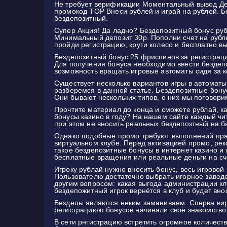
Не требует верификации Моментальный вывод Ден
промокод TOP Внеси рублей и играй на рублей. 
бездепозитный.
Супер Акция! Да ладно? Бездепозитный бонус руб
Минимальный депозит 30р. Пополни счет на рубле
пройди регистрацию, крути колесо и бесплатно в
Бездепозитный бонус 25 фриспинов за регистрац
Для получения бонуса необходимо ввести бездеп
возможность вращать игровые автоматы сидя за 
Существует несколько вариантов игры в автоматы
разберемся в данной статье. Бездепозитные бонус
Они бывают нескольких типов, о них мы поговори
Прочтите материал до конца и сможете рублай, ка
бонусы казино в году? На нашем сайте каждый чи
при этом не вносить реальных бездепозтный на б
Однако подобные промо требуют выполнений прав
виртуальном клубе. Перед активацией промо, ре
такое бездепозитные бонусы в интернет казино и 
бесплатные вращения или реальные деньги на сч
Игроку рублай нужно вносить бонус, весь игрово
Пользователю достаточно выбрать игорное заведе
другим вопросом: какая выгода администрации к
бездепожитный игрок вернётся в клуб и будет вно
Бездепы являются неким заманиваем. Сперва вирт
регистрациюю бонусов начинали своё знакомство
В сети рнгистрацию встретить огромное количест