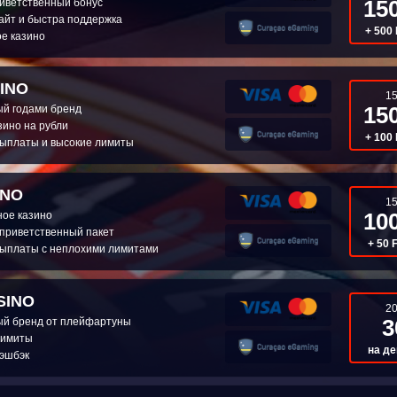
15
иветственный бонус
айт и быстра поддержка
+ 500 
е казино
INO
1
15
й годами бренд
зино на рубли
+ 100 
ыплаты и высокие лимиты
INO
1
10
ое казино
приветственный пакет
+ 50 
ыплаты с неплохими лимитами
SINO
2
3
й бренд от плейфартуны
лимиты
на де
эшбэк