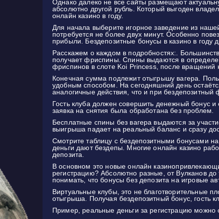
Однако далеко не все сайты размещают актуальн
абсолютно другой рубль. Который выгоден владел
онлайн казино в году.
Для начала выберите игорное заведение из наше
потребуется не более двух минут. Особенно пове
прибыли. Бездепозитные бонусы в казино в году д
Расскажем о каждом в подробностях:. Большинств
получает фриспины. Спины выдаются в определен
фриспинов в слоте Koi Princess, после вращений
Конечная сумма подлежит отыгрышу вагера. Пол
удобным способом. На сегодняшний день остаётс
аналогичные действия, что и при бездепозитный 
Гость клуба должен совершить денежный бонус и 
заявка на снятия была обработана без проблем.
Бесплатные спины без вагера выдаются за участи
выигрыша падает на реальный баланс и сразу до
Смотрите таблицу с бездепозитными бонусами на
деньги дают бездепы. Многие онлайн казино рабо
депозита.
В основном это новые онлайн казинопривлекающи
регистрацию? Абсолютно разные, от Вулканов до 
понимать, что бонусы без депозита на игровые а
Виртуальные клубы, это не благотворительные п
отыгрыша. Получая бездепозитный бонус, гость к
Пример, реальные деньги за регистрацию можно о