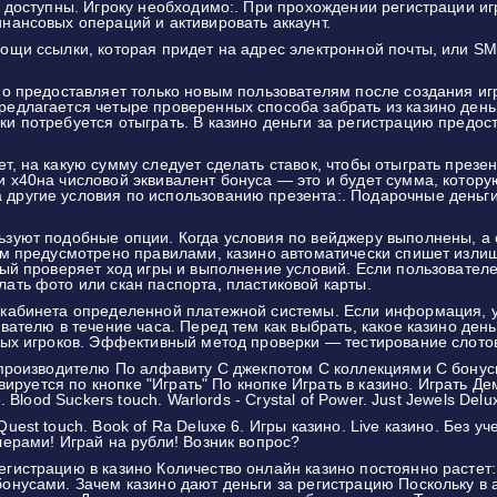
ю доступны. Игроку необходимо:. При прохождении регистрации иг
нансовых операций и активировать аккаунт.
ощи ссылки, которая придет на адрес электронной почты, или S
но предоставляет только новым пользователям после создания и
едлагается четыре проверенных способа забрать из казино деньг
и потребуется отыграть. В казино деньги за регистрацию предо
, на какую сумму следует сделать ставок, чтобы отыграть презен
 x40на числовой эквивалент бонуса — это и будет сумма, котору
другие условия по использованию презента:. Подарочные деньг
зуют подобные опции. Когда условия по вейджеру выполнены, а 
ем предусмотрено правилами, казино автоматически спишет изли
ный проверяет ход игры и выполнение условий. Если пользовате
ать фото или скан паспорта, пластиковой карты.
 кабинета определенной платежной системы. Если информация, у
ателю в течение часа. Перед тем как выбрать, какое казино деньг
ных игроков. Эффективный метод проверки — тестирование слото
 производителю По алфавиту С джекпотом С коллекциями С бонусн
ивируется по кнопке "Играть" По кнопке Играть в казино. Играть Д
Blood Suckers touch. Warlords - Crystal of Power. Just Jewels Delux
est touch. Book of Ra Deluxe 6. Игры казино. Live казино. Без уч
лерами! Играй на рубли! Возник вопрос?
егистрацию в казино Количество онлайн казино постоянно растет
онусами. Зачем казино дают деньги за регистрацию Поскольку в 