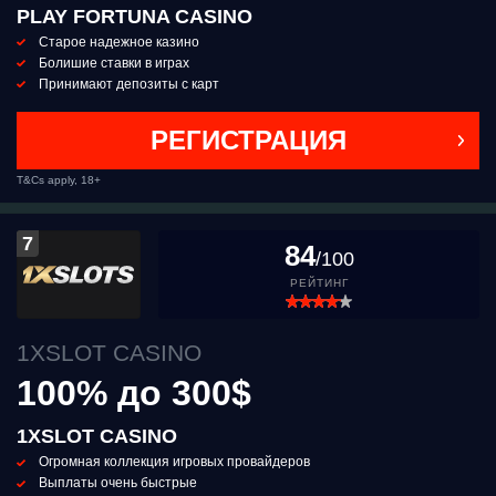
PLAY FORTUNA CASINO
Старое надежное казино
Болишие ставки в играх
Принимают депозиты с карт
РЕГИСТРАЦИЯ
T&Cs apply, 18+
7
84
/100
РЕЙТИНГ
1ХSLOT CASINO
100% до 300$
1ХSLOT CASINO
Огромная коллекция игровых провайдеров
Выплаты очень быстрые