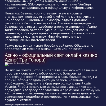
специальными зс, чтобы выявить мошенников и
нарушителей, SSL-сертификаты от компании VeriSign
позволяет шифровать всю официальную информацию.
Политика безопасности отвечает всем мировым
стандартам, поэтому игровой клуб Азино можно считать
наиболее защищенным. Гемблеры отдают должное
честности и безопасности сайта. Отзывы подтверждают
безопасность игры и удобство игорного заведения. Азино
также обеспечивает полную анонимность для своих
клиентов, соблюдает правила виртуальной коммерции и
гарантирует честную игру. Игра блокируется для
несовершенных пользователей.
Также ведется активная борьба с сайтами. Общаться с
операторами можно в онлайн-чате или по почте.
Азино - официальный сайт онлайн казино
Azino( Три Топора)
Вы что не хотите, чтоб я играл в вашем казино? С такими
простыми советами любое казино с бонусом за
регистрацию способно принести в разы больше выгоды и
пользы. Чтобы создать учетную запись, новичкам
необходимо: Загрузить в браузере официальный сайт
Vavada. Чтобы правильно использовать дающийся шанс,
подходите к вопросу прагматично и практично. Поэтому мы
настоятельно рекомендуем тщательно изучить детали и
возможности подобного премирования и пользоваться ими
с удовольствием.
Все бонусы и промокоды в казино Азино777 2022