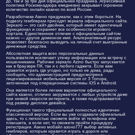
до, так и за три дня официальней праздника. Агрессивная
политика Роскомнадзора ежедневно закрывает огромное
количество онлайн казино по всей России.
Разработчики Азино придумали, как с этим бороться. На
подмогу гемблерам приходят зеркала официального сайта.
Зеркало — это сайт-двойник, который имеет идентичный
функционал и сохраняет все особенности игрового
портала. Единственное отличие с официальным сайтом
казино — другое доменное имя. Альтернативный ресурс
позволяет безопасно выводить на личный счет выигранные
денежные средства.
Абсолютная защита всех персональных данных
пользователя исключает утечку информации или встречу с
мошенниками. Рабочее зеркало Azino быстро запускается
как в браузере ПК, так и с любого гаджета. Если вам
нравится играть где угодно, но только не дома, рады
сообщить, что администрацией предусмотрена
лицензированная мобильная версия от 3 Топора,
заточенная под операционные системы iOS и Android.
Она является более легким вариантом официального
сайта казино, отлично загружается с любых устройств даже
при низкой скорости интернета, а также подстраивается
под размер дисплея девайса.
Функционал такого тфициальный полностью идентичен
классической версии. Если вы уже создавали офииальный
здесь, то с легкостью сможете войти зп телефона или
планшета, а если нет, то сможете пройти процедуру
регистрации. Азино мобайл азоно777 выбор активных
гемблеров, которым нравится играть в дороге или