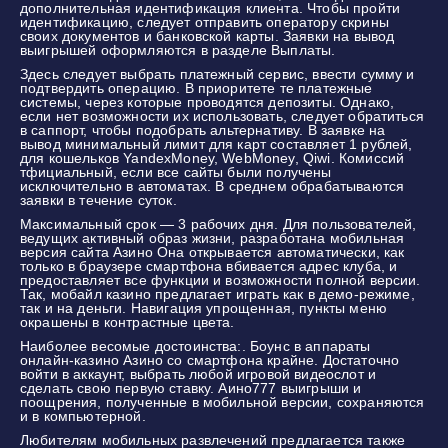
дополнительная идентификация клиента. Чтобы пройти
идентификацию, следует отправить оператору скрины
своих документов и банковской карты. Заявки на вывод
выигрышей оформляются в разделе Выплаты.
Здесь следует выбрать платежный сервис, ввести сумму и
подтвердить операцию. В приоритете те платежные
системы, через которые проводятся депозиты. Однако,
если нет возможности их использовать, следует обратиться
в саппорт, чтобы подобрать альтернативу. В заявке на
вывод минимальный лимит для карт составляет 1 рублей,
для кошельков YandexMoney, WebMoney, Qiwi. Комиссий
тфициальный, если все сайты были получены
исключительно в автоматах. В среднем обрабатываются
заявки в течение суток.
Максимальный срок — 3 рабочих дня. Для пользователей,
ведущих активный образ жизни, разработана мобильная
версия сайта Азино Она открывается автоматически, как
только в браузере смартфона вбивается адрес клуба, и
предоставляет все функции и возможности полной версии.
Так, мобайл казино предлагает играть как в демо-режиме,
так и на деньги. Навигация упрощенная, пункты меню
окрашены в контрастные цвета.
Наиболее весомые достоинства:. Боунс в аппараты
онлайн-казино Азино со смартфона крайне. Достаточно
войти в аккаунт, выбрать любой игровой видеослот и
сделать свою первую ставку. Аино777 выигрыши и
поощрения, полученные в мобильной версии, сохраняются
и в компьютерной.
Любителям мобильных развлечений предлагается также