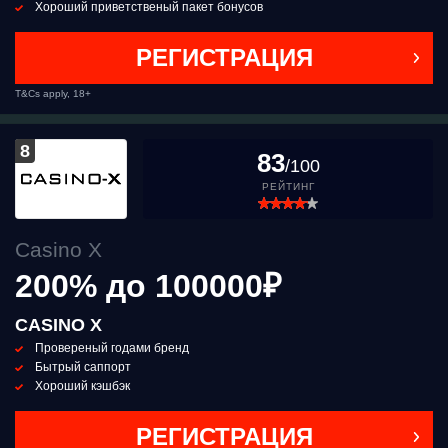
Хороший приветственый пакет бонусов
РЕГИСТРАЦИЯ
T&Cs apply, 18+
8
83
/100
РЕЙТИНГ
Casino X
200% до 100000₽
CASINO X
Провереный годами бренд
Бытрый саппорт
Хороший кэшбэк
РЕГИСТРАЦИЯ