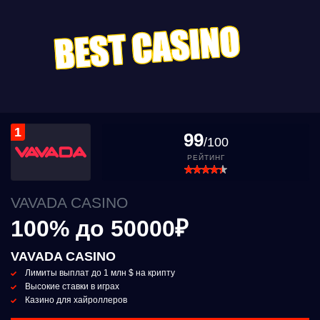
1
99
/100
РЕЙТИНГ
VAVADA CASINO
100% до 50000₽
VAVADA CASINO
Лимиты выплат до 1 млн $ на крипту
Высокие ставки в играх
Казино для хайроллеров