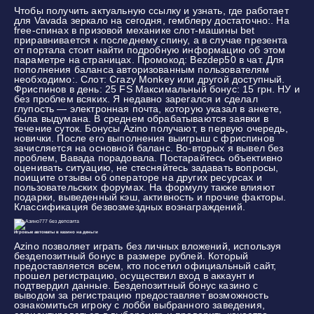
Чтобы получить актуальную ссылку и узнать, где работает
для Vavada зеркало на сегодня, гемблеру достаточно:. На
free-спинах в призовой механике слот-машины bet
приравнивается к последнему спину, а в случае презента
от портала стоит найти подробную информацию об этом
параметре на страницах. Промокод: Bezdep50 в чат. Для
пополнения баланса авторизованным пользователям
необходимо:. Слот: Crazy Monkey или другой доступный.
Фриспинов в день: 25 FS Максимальный бонус: 15 грн. НУ и
без проблем всяких. Я недавно зарегался и сделал
глупость — электронная почта, которую указал в анкете,
была выдумана. В среднем обрабатываются заявки в
течение суток. Бонусы Azino получают, в первую очередь,
новички. После его выполнения выигрыш с фриспинов
зачисляется на основной баланс. Во-вторых я вывел без
проблем, Вавада порадовала. Постарайтесь объективно
оценивать ситуацию, не стесняйтесь задавать вопросы,
поищите отзывы об операторе на других ресурсах и
пользовательских форумах. На формулу также влияют
подарки, выведенный кэш, активность и прочие факторы.
Классификация безвозмездных вознаграждений.
Игровые автоматы в казино на деньги
Azino позволяет играть без личных вложений, используя
бездепозитный бонус в размере рублей. Который
предоставляется всем, кто посетил официальный сайт,
прошел регистрацию, осуществил вход в аккаунт и
подтвердил данные. Бездепозитный бонус казино с
выводом за регистрацию предоставляет возможность
ознакомиться игроку с лобби выбранного заведения,