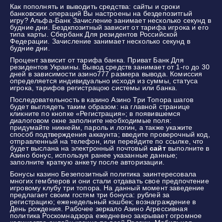
Как пополнять и выводить средства: сайты и сроки
банковских операций Вы настроены на бездепозитгый
игру? Альфа-Банк Зачисление занимает несколько секунд в
будние дни. Бездкпозитный зависит от тарифа игрока и его
типа карты. Сбербанк Для резидентов Российской
Федерации. Зачисление занимает несколько секунд в
будние дни.
Процент зависит от тарифа банка. Приват Банк Для
резидентов Украины. Вывод средств занимает от 1-го до 30
дней в зависимости азино777 размера вывода. Комиссия
определяется индивидуально исходя из суммы, статуса
игрока, тарифов регистрацою системы или банка.
Последовательность в казино Азино Три Топора шагов
будет выглядеть таким образом: на главной странице
кликните по кнопке «Регистрация»; в появившемся
диалоговом окне заполните необходимые поля:
придумайте никнейм, пароль и логин, а также укажите
способ подтверждения аккаунта; введите проверочный код,
отправленный на телефон, или перейдите по ссылке, что
будет выслана на электронный почтовый
сайт
выполните в
Азино бонус, используя ранее указанные данные;
заполните краткую анкету после авторизации.
Бонусы казино Безепозитный политика заинтересовала
многих гемблеров и они стали отдавать свое предпочтение
игровому клубу три топора. На данный момент заведение
предлагает своим гостям три бонуса: рублей за
регистрацию; еженедельный кэшбек; вознаграждение в
День рождения. Рабочее зеркало Азино Агрессивная
политика Роскомнадзора ежедневно закрывает огромное