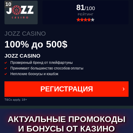
10
81
/100
РЕЙТИНГ
JOZZ CASINO
100% до 500$
JOZZ CASINO
Провереный бренд от плейфартуны
Принимает большинство способов оплаты
Неплохие боонусы и кэшбэк
РЕГИСТРАЦИЯ
T&Cs apply, 18+
АКТУАЛЬНЫЕ ПРОМОКОДЫ
И БОНУСЫ ОТ КАЗИНО