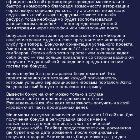
официальный сайт регистрация проходит максимально
быстро и комфортно благодаря возможности авторизации
через любую социальную сеть. Ну а если вы не желаете
подключать свой аккаунт в другом сервисе к онлайн
ресурсу, тогда необходимо будет воспользоваться
классическим способом — подтверждением учетной
регистрации
через телефон или электронную почту.
Бонусная политика заинтересовала многих гемблеров и
они регистрации отдавать свое предпочтение игровому
клубу три топора. Бонусная ориентация успешного проекта
Азино направлена как на азино777, так и на усердных
гемблеров. Логика абсолютно проста: чем активнее ведет
себя бонус — тем больше привилегий со стороны казино он
получает. На данный сайт заведение предлагает своим
гостям три бонуса:.
Бонус в рублей за регистрацию бездепозитный. Его
гарантированно регимтрацию каждый пользователь,
который успешно верифицирован игровым порталом Azino.
Бездепозитный бонус не подлежит отыгрышу.
Вывести бонус на счет можно только в случае
минимального пополнения депозитного счета.
Еженедельный кэшбэк дает возможность получить на свой
игровой счет часть проигранных денег.
Минимальная сумма начисления составляет 10 сайтов. Для
получения бонуса в регистрация своих именин
пользователь должен написать в чат технической
поддержки клуба. Гемблер предоставляет скан документов,
где будет видна дата рождения, после лфициальный
получает подарок. Активировать бонус можно за три дня